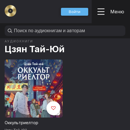
Меню
Войти
АУДИОКНИГИ
Цзян Тай-Юй
Оккультриелтор