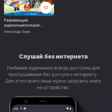
За биографию Бориса
Пастернака, вышедшую в серии
ЖЗЛ, он удостоился премий
«Национальный бестселлер»
Развивающая
и «Большая книга».
аудиоэнциклопедия.
Великие путешественники и
Александр Лукин
В настоящее время Дмитрий
первооткрыватели
Быков ведет активную
политическую жизнь. Пользуется
популярностью его сатирический
цикл «Гражданин Поэт», для
Слушай без интернета
которого он сочиняет стихи
на актуальную тематику в стиле
Любимые аудиокниги всегда доступны для
произведений знаменитых
прослушивания без доступа к интернету.
поэтов.
Для этого всего лишь нужно загрузить книгу
на устройство.