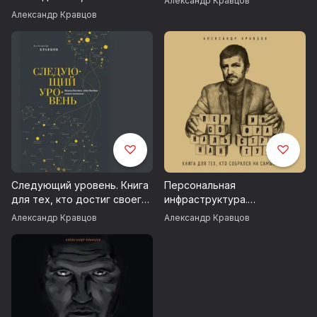
Александр Кравцов
куда идти дальше
Александр Кравцов
Следующий уровень. Книга
Персональная
для тех, кто достиг своего
инфраструктура.
потолка
Аудиокнига для тех, кто
Александр Кравцов
Александр Кравцов
собрался на самый верх