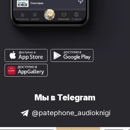
Мы в Telegram
@patephone_audioknigi