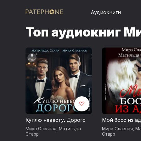
Аудиокниги
Топ аудиокниг М
Куплю невесту. Дорого
Мой босс из а
Мира Славная
,
Матильда
Мира Славная
,
Ма
Старр
Старр