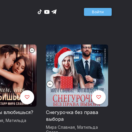
Войти
ы влюбишься?
Снегурочка без права
выбора
ая
,
Матильда
Мира Славная
,
Матильда