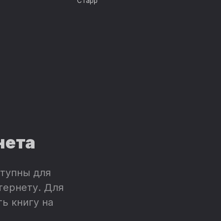
Старр
нета
тупны для
тернету. Для
ь книгу на