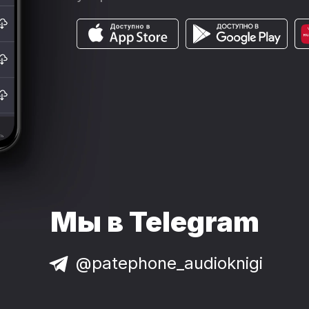
Мы в Telegram
@patephone_audioknigi