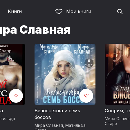
Книги
Мои книги
ира Славная
да
Белоснежка и семь
Спорим, т
боссов
тильда
Мира Славн
Старр
Мира Славная
,
Матильда