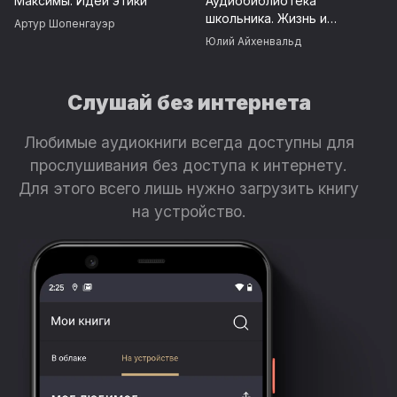
Максимы. Идеи этики
Аудиобиблиотека
школьника. Жизнь и
Артур Шопенгауэр
творчество Антона
Юлий Айхенвальд
Павловича Чехова
Слушай без интернета
Любимые аудиокниги всегда доступны для
прослушивания без доступа к интернету.
Для этого всего лишь нужно загрузить книгу
на устройство.