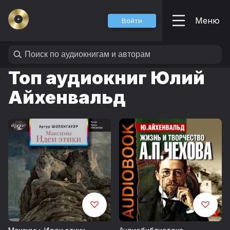
Меню
Войти
Топ аудиокниг Юлий
Айхенвальд