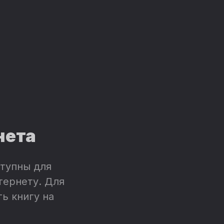
нета
тупны для
тернету. Для
ь книгу на