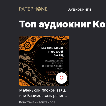
Аудиокниги
Топ аудиокниг К
Маленький плохой заяц,
или Взаимосвязь религии
и окружающей среды
Константин Михайлов