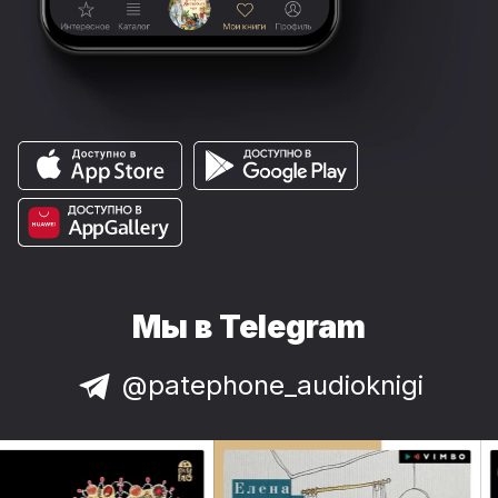
Мы в Telegram
@patephone_audioknigi