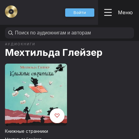
Меню
Войти
АУДИОКНИГИ
Мехтильда Глейзер
Книжные странники