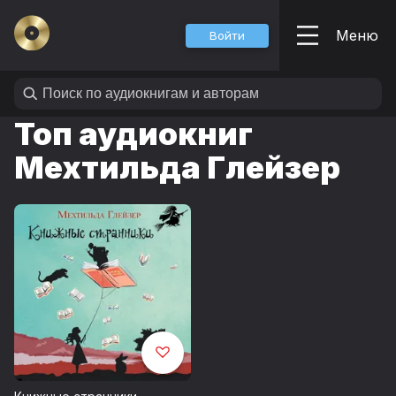
Меню
Войти
Топ аудиокниг
Мехтильда Глейзер