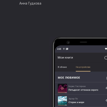
свою идею
Анна Гудкова