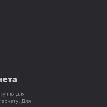
нета
тупны для
тернету. Для