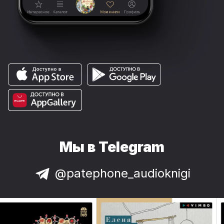
Мы в Telegram
@patephone_audioknigi