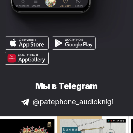
Мы в Telegram
@patephone_audioknigi