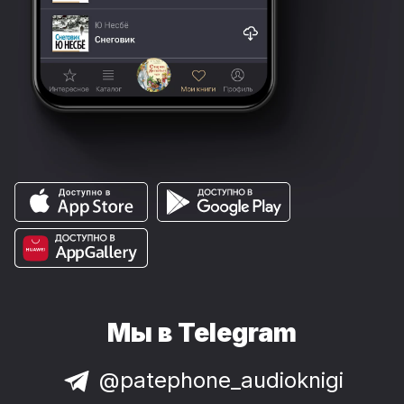
Мы в Telegram
@patephone_audioknigi