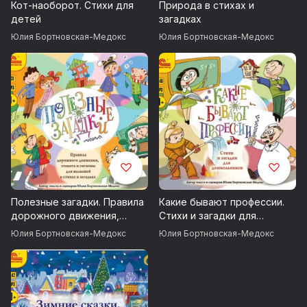
Кот-наоборот. Стихи для
Природа в стихах и
детей
загадках
Юлия Бортновская-Медокс
Юлия Бортновская-Медокс
Полезные загадки. Правила
Какие бывают профессии.
дорожного движения,
Стихи и загадки для
этикета и гигиены для
дошкольников
Юлия Бортновская-Медокс
Юлия Бортновская-Медокс
малышей в стихах и
загадках