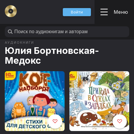
Меню
Войти
АУДИОКНИГИ
Юлия Бортновская-
Медокс