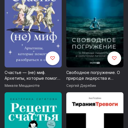
Счастье — (не) миф.
Свободное погружение. О
Архетипы, которые помогут
природе лидерства и
разобраться в себе
обретении личной силы
Микеле Меццанотте
Сергей Дерябин