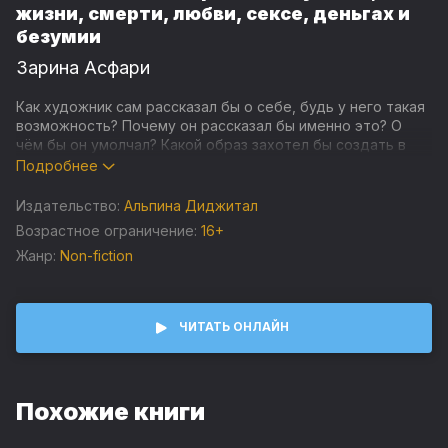
жизни, смерти, любви, сексе, деньгах и
безумии
Зарина Асфари
Как художник сам рассказал бы о себе, будь у него такая
возможность? Почему он рассказал бы именно это? О
чём бы он умолчал? Какой образ захотел бы создать в
читательском сознании?
Подробнее
Книга даёт возможность «услышать» голоса гениев
Издательство:
Альпина Диджитал
прошлого и посмотреть на этих гениев с трёх позиций:
Возрастное ограничение:
16+
Жанр:
Non-fiction
• Героя. Как они сами хотели бы, чтобы читатель их
увидел.
• Историка. Что кроется за этим эмоциональным
ЧИТАТЬ ОНЛАЙН
знакомством, о каких картинах и людях идёт речь,
почему они важны для понимания героя.
• Автора. Личная история автора о знакомстве и
Похожие книги
отношениях с персонажем сквозь пространство и время:
через письма, мемуары и картины.