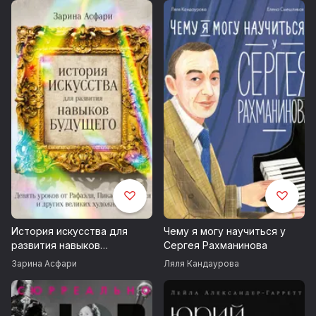
История искусства для
Чему я могу научиться у
развития навыков
Сергея Рахманинова
будущего. Девять уроков
Зарина Асфари
Ляля Кандаурова
от Рафаэля, Пикассо,
Врубеля и других великих
художников