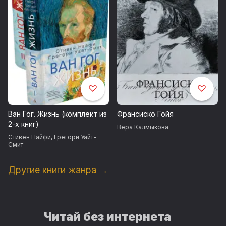
Ван Гог. Жизнь (комплект из
Франсиско Гойя
2-х книг)
Вера Калмыкова
Стивен Найфи
,
Грегори Уайт-
Смит
Другие книги жанра →
Читай без интернета