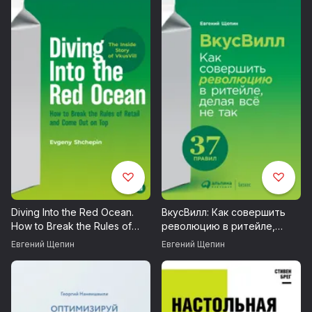
благо компании. И наконец, разберетесь в том, как
построить компанию с сервисом, в который влюбляются
и который искренне рекомендуют.
Diving Into the Red Ocean.
ВкусВилл: Как совершить
How to Break the Rules of
революцию в ритейле,
Retail and Come Out on Top
делая всё не так
Евгений Щепин
Евгений Щепин