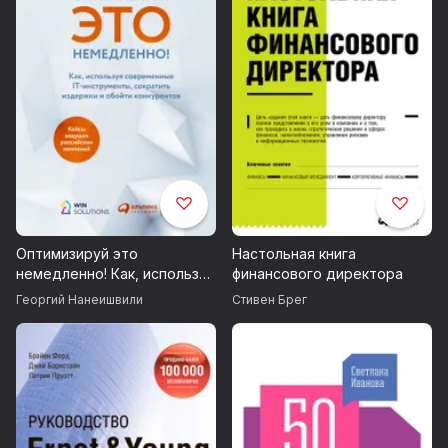
Оптимизируй это
Настольная книга
немедленно! Как, используя
финансового директора
современные IT-
Георгий Нанеишвили
Стивен Брег
инструменты, сократить
издержки и обойти
конкурентов