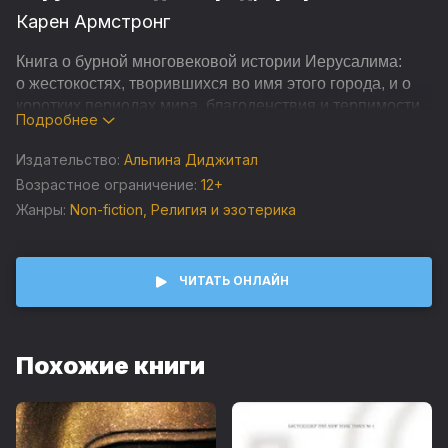
Карен Армстронг
Книга о бурной многовековой истории Иерусалима:
о жестокостях, творившихся во имя этого города, и о
коротких периодах мира, благоденствия и терпимости.
Подробнее
Книга ориентирована на широкую аудиторию. Карен
Издательство:
Альпина Диджитал
Армстронг создала интереснейшее историческое
исследование, которое рассматривает иудаизм,
Возрастное ограничение:
12+
христианство и ислам как единую традицию, развитие
Жанры:
Non-fiction
,
Религия и эзотерика
которой шло тремя разными путями. Книга будет
пользоваться успехом не только у интересующихся
историей и религией, но и у путешественников,
ЧИТАТЬ ОНЛАЙН
рассматривающих священный город как важное
и знаковое место на карте своих путешествий.
Похожие книги