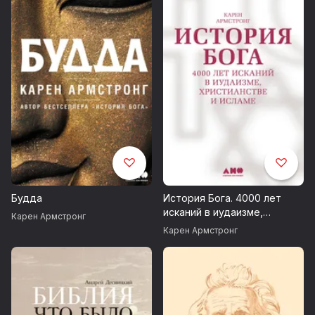
Будда
История Бога. 4000 лет
исканий в иудаизме,
Карен Армстронг
христианстве и исламе
Карен Армстронг