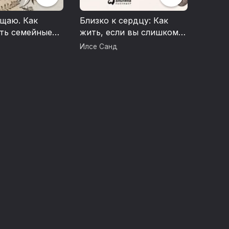
ощаю. Как
Близко к сердцу: Как
ть семейные
жить, если вы слишком
понять себя
чувствительный человек
Илсе Санд