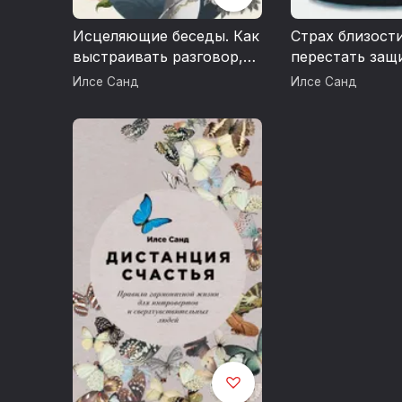
Исцеляющие беседы. Как
Страх близости
выстраивать разговор,
перестать защ
чтобы помочь близкому
начать любить
Илсе Санд
Илсе Санд
человеку