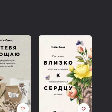
м, что можно изменить, а что менять бессмысленно.
имосвязях несложным языком, основываясь на
бираться в своих и чужих чувствах. А когда ты знаешь,
у, становится проще отыскать нужную тропинку.