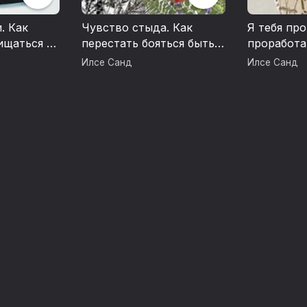
. Как
Чувство стыда. Как
Я тебя пр
ищаться и
перестать бояться быть
проработа
неправильно
травмы и 
Илсе Санд
Илсе Санд
воспринятым