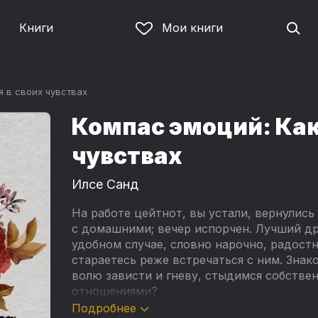
Книги
Мои книги
я в своих чувствах
Компас эмоций: Как
чувствах
Илсе Санд
На работе цейтнот, вы устали, вернулись
с домашними; вечер испорчен. Лучший д
удобном случае, словно нарочно, радостн
стараетесь реже встречаться с ним. Зна
волю зависти и гневу, стыдимся собстве
отношениями?
Подробнее