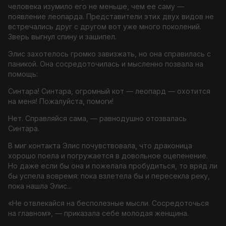
человека изумило его не меньше, чем ее саму —
появление леопарда. Представители этих двух видов не
встречались друг с другом вот уже много поколений.
Зверь выгнул спину и зашипел.
Элис захотелось громко завизжать, но она справилась с
паникой. Она сосредоточилась и мысленно позвала на
помощь:
Синтара! Синтара, огромный кот — леопард — охотится
на меня! Пожалуйста, помоги!
Нет. Справляйся сама
, — равнодушно отозвалась
Синтара.
В миг контакта Элис почувствовала, что драконица
хорошо поела и погружается в довольное оцепенение.
Но даже если бы она и пожелала пробудиться, то вряд ли
бы успела вовремя: пока взлетела бы и пересекла реку,
пока нашла Элис...
«Не отвлекайся на бесполезные мысли. Сосредоточься
на главном», — приказала себе молодая женщина.