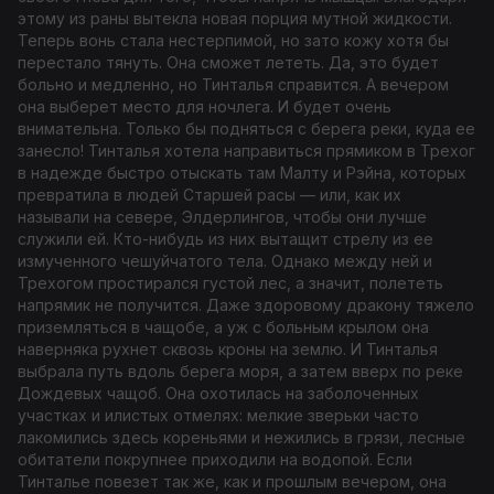
этому из раны вытекла новая порция мутной жидкости.
Теперь вонь стала нестерпимой, но зато кожу хотя бы
перестало тянуть. Она сможет лететь. Да, это будет
больно и медленно, но Тинталья справится. А вечером
она выберет место для ночлега. И будет очень
внимательна. Только бы подняться с берега реки, куда ее
занесло! Тинталья хотела направиться прямиком в Трехог
в надежде быстро отыскать там Малту и Рэйна, которых
превратила в людей Старшей расы — или, как их
называли на севере, Элдерлингов, чтобы они лучше
служили ей. Кто-нибудь из них вытащит стрелу из ее
измученного чешуйчатого тела. Однако между ней и
Трехогом простирался густой лес, а значит, полететь
напрямик не получится. Даже здоровому дракону тяжело
приземляться в чащобе, а уж с больным крылом она
наверняка рухнет сквозь кроны на землю. И Тинталья
выбрала путь вдоль берега моря, а затем вверх по реке
Дождевых чащоб. Она охотилась на заболоченных
участках и илистых отмелях: мелкие зверьки часто
лакомились здесь кореньями и нежились в грязи, лесные
обитатели покрупнее приходили на водопой. Если
Тинталье повезет так же, как и прошлым вечером, она