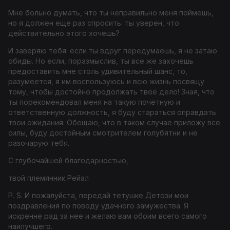
Мне больно думать, что ты неправильно меня поймешь,
но я должен еще раз спросить: ты уверен, что
действительно этого хочешь?
И заверяю тебя: если ты вдруг передумаешь, я не затаю
обиды. Но если, поразмыслив, ты все же захочешь
предоставить мне столь удивительный шанс, то,
разумеется, я им воспользуюсь и всю жизнь посвящу
тому, чтобы достойно продолжать твое дело! Зная, что
ты порекомендовал меня на такую почетную и
ответственную должность, я буду стараться оправдать
твои ожидания. Обещаю, что в таком случае приложу все
силы, буду достойным смотрителем голубятни и не
разочарую тебя.
С глубочайшей благодарностью,
твой племянник Рейал
P. S. И пожалуйста, передай тетушке Детози мои
поздравления по поводу удачного замужества. Я
искренне рад за нее и желаю вам обоим всего самого
наилучшего.