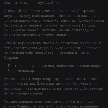
«Вот так кот», — подумала Элис.
Огромный кот не сразу заметил человека. Он крался,
опустив голову, и обнюхивал землю, открыв пасть, из
которой виднелись длинные желтые клыки. Шкура у зверя
была пестрая: черные пятна на темном фоне. На ушах
хищника красовались кисточки, мышцы под гладким
мехом напрягались и перекатывались.
Элис не верила своим глазам: ей предстало животное из
тех, кого уже давным-давно никто не видел. Внезапно ей
вспомнился собственный перевод слова из языка
Старших.
— Пантера! — выдохнула она, произнеся название вслух.
— Черный леопард!
Услышав шепот, зверь вздрогнул — и его желтые глаза
уставились на нее. Элис охватил страх. Огромного кота
насторожил незнакомый запах на тропе, ее собственный!
Вот что он вынюхивал!
Сердце женщины испуганно замерло — и пустилось
вскачь. Хищник смотрел на Элис: возможно, появление