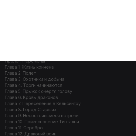
Меню
Войти
Кровь драконов
Оглавление
Пролог. Перемены
Глава 1. Жизнь кончена
Глава 2. Полет
Глава 3. Охотники и добыча
Глава 4. Торги начинаются
Глава 5. Прыжок очертя голову
Глава 6. Кровь драконов
Глава 7. Переселение в Кельсингру
Глава 8. Город Старших
Глава 9. Несостоявшиеся встречи
Глава 10. Прикосновение Тинтальи
Глава 11. Серебро
Глава 12. Драконий воин