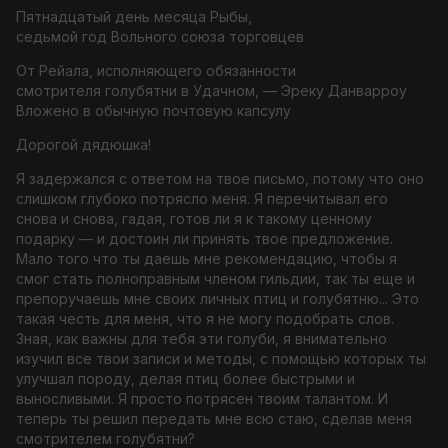
Пятнадцатый день месяца Рыбы,
седьмой год Вольного союза торговцев
От Рейала, исполняющего обязанности
смотрителя голубятни в Удачном, — Эреку Данварроу
Вложено в обычную почтовую капсулу
Дорогой дядюшка!
Я задержался с ответом на твое письмо, потому что оно
слишком глубоко потрясло меня. Я перечитывал его
снова и с
нова, гадая, готов ли я к такому ценному
подарку — и достоин ли
принять твое предложение.
Мало того что ты даешь мне реко
мендацию, чтобы я
смог стать полноправным членом гильдии, так ты еще и
препоручаешь мне своих личных птиц и голубятню... Это
такая честь для меня, что я не могу подобрать слов.
Зная, как важны для тебя эти голуби, я внимательно
изучил все твои записи и методы, с помощью которых ты
улучшал породу, делая птиц более быстрыми и
выносливыми. Я просто потрясен твоим талантом. И
теперь ты решил передать мне всю стаю, сделав меня
смотрителем голубятни?