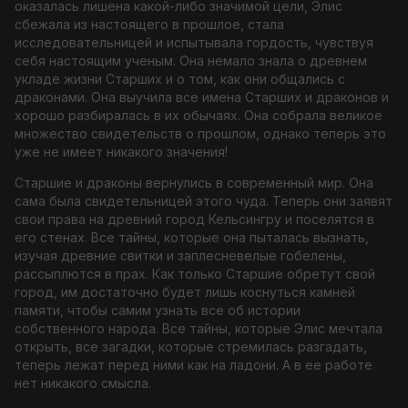
оказалась лишена какой-либо значимой цели, Элис
сбежала из настоящего в прошлое, стала
исследовательницей и испытывала гордость, чувствуя
себя настоящим ученым. Она немало знала о древнем
укладе жизни Старших и о том, как они общались с
драконами. Она выучила все имена Старших и драконов и
хорошо разбиралась в их обычаях. Она собрала великое
множество свидетельств о прошлом, однако теперь это
уже не имеет никакого значения!
Старшие и драконы вернулись в современный мир. Она
сама была свидетельницей этого чуда. Теперь они заявят
свои права на древний город Кельсингру и поселятся в
его стенах. Все тайны, которые она пыталась вызнать,
изучая древние свитки и заплесневелые гобелены,
рассыплются в прах. Как только Старшие обретут свой
город, им достаточно будет лишь коснуться камней
памяти, чтобы самим узнать все об истории
собственного народа. Все тайны, которые Элис мечтала
открыть, все загадки, которые стремилась разгадать,
теперь лежат перед ними как на ладони. А в ее работе
нет никакого смысла.