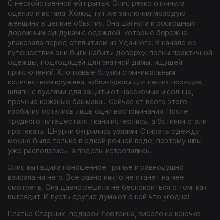
С несвойственной ей прытью Элис резко откинула
одеяло и встала. Холод тут же заключил молодую
женщину в цепкие объятия. Она шагнула к роскошным
дорожным сундукам с одеждой, которые бережно
упаковала перед отплытием из Удачного. В начале ее
путешествия они были набиты доверху: полны практичной
одежды, подходящей для знатной дамы, ищущей
приключений. Хлопковые блузки с минимальным
количеством кружева, юбки-брюки для пеших походов,
шляпы с вуалями для защиты от насекомых и солнца,
прочные кожаные башмаки... Сейчас от всего этого
изобилия остались лишь одни воспоминания. После
трудного путешествия ткани истерлись, а ботинки стали
протекать. Шнурки бугрились узлами. Стирать одежду
можно было только в едкой речной воде, поэтому швы
уже расползлись, а подолы истрепались.
Элис вытащила поношенное тряпье и равнодушно
взирала на него. Все равно никто не станет на нее
смотреть. Она давно решила не беспокоиться о том, как
выглядит. И пусть другие думают о ней что угодно!
Платье Старших, подарок Лефтрина, висело на крючке.