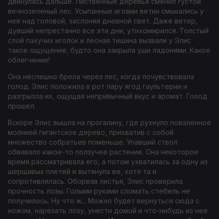
двинулась дальше. Лиственные деревья сменил густой
вечнозеленый лес. Усыпанные иглами ветки смыкались у
нее над головой, заслоняя дневной свет. Даже ветер,
дувший непрестанно все эти дни, утихомирился. Толстый
слой пахучих иголок и лесная тишина вызвали у Элис
такое ощущение, будто она закрыла уши ладонями. Какое
облегчение!
Она неспешно брела через лес, когда почувствовала
голод. Элис положила в рот пару ягод гаультерии и
разгрызла их, ощущая непривычный вкус и аромат. Голод
прошел.
Вскоре Элис вышла на прогалину, где рухнуло поваленное
молнией гигантское дерево, прихватив с собой
множество собратьев поменьше. Упавший ствол
обвивало какое-то ползучее растение. Она некоторое
время рассматривала его, а потом ухватилась за одну из
шершавых плетей и вытянула ее, хотя та и
сопротивлялась. Оборвав листья, Элис проверила
прочность лозы. Голыми руками сломать стебель не
получилось. Ну что ж... Можно будет вернуться сюда с
ножом, нарезать лозу, унести домой и что-нибудь из нее