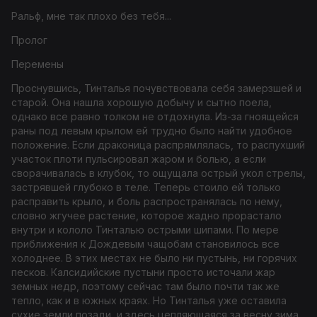
Ральф, мне так плохо без тебя...
Пролог
Перемены
П
роснувшись, Тинталья почувствовала себя замерзшей и
старой. Она нашла хорошую добычу и сытно поела,
однако все равно толком не отдохнула. Из-за гноящейся
раны под левым крылом ей трудно было найти удобное
по
ложение. Если драконица распрямлялась, то распухший
участок плоти пульсировал жаром и болью, а если
сворачивалась в клубок, то ощущала острый укол стрелы,
застрявшей глубоко в теле. Теперь стоило ей только
расправить крыло, и боль распространялась по нему,
словно жгучее растение, которое жадно прорастало
внутри и кололо
Тинталью острыми шипами. По мере
приближения к
Дождевым чащобам становилось все
холоднее. В этих местах
не было ни пустынь, ни горячих
песков. Калсидийские пу
с
тыни просто источали жар
земных недр, поэтому сейчас там
было почти так же
тепло, как и в южных краях. Но Тинталья уже оставила
сухие земли позади, и здесь цепляю
щаяся за весну зима