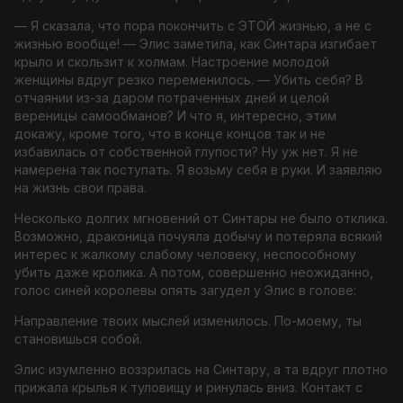
— Я сказала, что пора покончить с ЭТОЙ жизнью, а не с
жизнью вообще! — Элис заметила, как Синтара изгибает
крыло и скользит к холмам. Настроение молодой
женщины вдруг резко переменилось. — Убить себя? В
отчаянии из-за даром потраченных дней и целой
вереницы самообманов? И что я, интересно, этим
докажу, кроме того, что в конце концов так и не
избавилась от собственной глупости? Ну уж нет. Я не
намерена так поступать. Я возьму себя в руки. И заявляю
на жизнь свои права.
Несколько долгих мгновений от Синтары не было отклика.
Возможно, драконица почуяла добычу и потеряла всякий
интерес к жалкому слабому человеку, неспособному
убить даже кролика. А потом, совершенно неожиданно,
голос синей королевы опять загудел у Элис в голове:
Направление твоих мыслей изменилось. По-моему, ты
становишься собой.
Элис изумленно воззрилась на Синтару, а та вдруг плотно
прижала крылья к туловищу и ринулась вниз. Контакт с