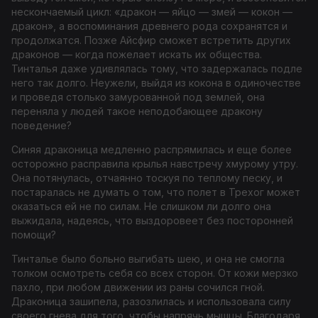
нескончаемый цикл: «дракон — яйцо — змей — кокон —
дракон», а воспоминания древнего рода сохранятся и
продолжатся. Позже Айсфир сможет встретить других
драконов — когда пожелает искать их общества.
Тинталья даже удивлялась тому, что задержалась подле
него так долго. Неужели, выйдя из кокона в одиночестве
и проведя столько замурованной под землей, она
переняла у людей такое неподобающее дракону
поведение?
Синяя драконица медленно распрямилась и еще более
осторожно расправила крылья навстречу хмурому утру.
Она потянулась, отчаянно тоскуя по теплому песку, и
постаралась не думать о том, что полет в Трехог может
оказаться ей не по силам. Не слишком ли долго она
выжидала, надеясь, что выздоровеет без посторонней
помощи?
Тинталье было больно выгибать шею, и она не смогла
толком осмотреть себя со всех сторон. От кожи мерзко
пахло, при любом движении из раны сочился гной.
Драконица зашипела, разозлилась и использовала силу
своего гнева для того, чтобы напрячь мышцы. Благодаря