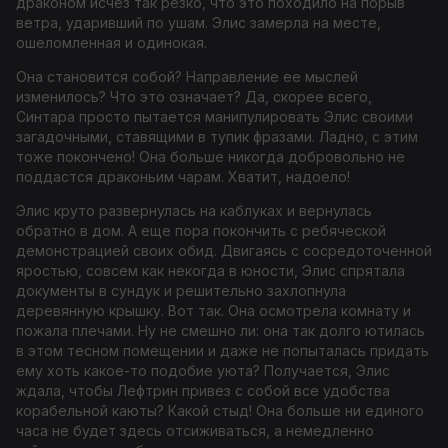
драконом исчез так резко, что это походило на порыв
ветра, ударивший по ушам. Элис замерла на месте,
ошеломленная и одинокая.
Она становится собой? Направление ее мыслей
изменилось? Что это означает? Да, скорее всего,
Синтара просто пытается манипулировать Элис своими
загадочными, ставящими в тупик фразами. Ладно, с этим
тоже покончено! Она больше никогда добровольно не
поддастся драконьим чарам. Хватит, надоело!
Элис круто развернулась на каблуках и вернулась
обратно в дом. А еще пора покончить с ребяческой
демонстрацией своих обид. Двигаясь с сосредоточенной
яростью, совсем как некогда в юности, Элис спрятала
документы в сундук и решительно захлопнула
деревянную крышку. Вот так. Она осмотрела комнату и
пожала плечами. Ну не смешно ли: она так долго ютилась
в этом тесном помещении и даже не попыталась придать
ему хоть какое-то подобие уюта? Получается, Элис
ждала, чтобы Лефтрин привез с собой все удобства
корабельной каюты? Какой стыд! Она больше ни единого
часа не будет здесь отсиживаться, а немедленно