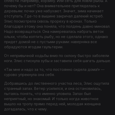
сплести. Например, корзину. Или сеть для ловли рыбы. А
почему бы и нет? Она внимательнее пригляделась к
деревьям: почки уже набухают. Значит, зима начинает
отступать. Где-то в вышине закричал далекий ястреб.
Элис посмотрела сквозь прореху в кронах. Только
благодаря этому она поняла, что полдень давно миновал.
Надо возвращаться. Она намеревалась набрать веток
ольхи, чтобы коптить рыбу, но не сделала этого, однако
придет домой не с пустыми руками: наверняка все
обрадуются ягодам гаультерии.
От непривычной ходьбы вниз по склону быстро заболели
ноги. Элис стиснула зубы и заставила себя шагать дальше.
«Так мне и надо за то, что постоянно сидела дома!» —
сурово упрекнула она себя.
Добравшись до лиственного участка леса, Элис ощутила
странный запах. Ветер усилился, и она остановилась,
пытаясь понять, что именно уловила. Запах был
неприятный, но знакомый. И только когда животное
вышло на тропу прямо перед ней, молодая женщина
догадалась, что к чему.