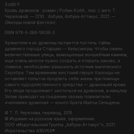
Хобб Р.
Кровь драконов : роман / Робин Хобб ; пер. с англ. Т.
Черезовой. — СПб. : Азбука, Азбука-Аттикус, 2021. —
(Звезды новой фэнтези).
ISBN 978-5-389-19536-3
Хранители и их драконы пытаются постичь тайны
древнего города Старших — Кельсингры. Чтобы ожили
величественные улицы, вымощенные волшебным камнем,
еще очень многое нужно создать и открыть заново, а
главное, необходимо разыскать источник магического
Серебра. Тем временем жестокий герцог Калсиды не
оставляет попыток продлить себе жизнь при помощи
самого чудодейственного средства — драконьей крови.
Его люди продолжают охотиться на драконов, а канцлер
Эллик приводит на съедение своему повелителю
«человека-дракона» — юного брата Малты Сельдена.
© Т. Л. Черезова, перевод, 2015
© Издание на русском языке, оформление.
ООО «Издательская Группа „Азбука-Аттикус“», 2021
Издательство АЗБУКА®