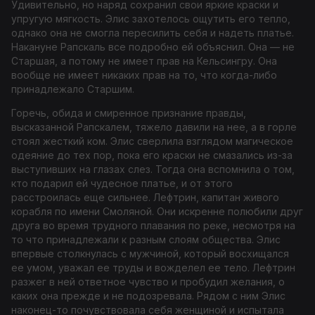
Удивительно, но наряд сохранил свои яркие краски и
упругую мягкость. Элис захотелось ощутить его тепло,
однако она не смогла пересилить себя и надеть платье.
Накануне Рапскаль все подробно ей объяснил. Она — не
Старшая, а потому не имеет прав на Кельсингру. Она
вообще не имеет никаких прав на то, что когда-либо
принадлежало Старшим.
Горечь, обида и смиренное признание правды,
высказанной Рапскалем, тяжело давили на нее, а в горле
стоял жесткий ком. Элис сверлила взглядом магическое
одеяние до тех пор, пока его краски не смазались из-за
выступивших на глазах слез. Тогда она вспомнила о том,
кто подарил ей чудесное платье, и от этого
расстроилась еще сильнее. Лефтрин, капитан живого
корабля по имени Смоляной. Они искренне полюбили друг
друга во время трудного плавания по реке, несмотря на
то что принадлежали к разным слоям общества. Элис
впервые столкнулась с мужчиной, который восхищался
ее умом, уважал ее труды и вожделел ее тело. Лефтрин
разжег в ней ответное чувство и пробудил желания, о
каких она прежде и не подозревала. Рядом с ним Элис
наконец-то почувствовала себя женщиной и испытала