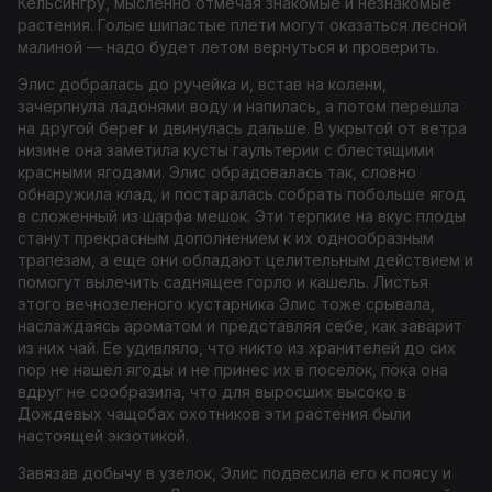
Кельсингру, мысленно отмечая знакомые и незнакомые
растения. Голые шипастые плети могут оказаться лесной
малиной — надо будет летом вернуться и проверить.
Элис добралась до ручейка и, встав на колени,
зачерпнула ладонями воду и напилась, а потом перешла
на другой берег и двинулась дальше. В укрытой от ветра
низине она заметила кусты гаультерии с блестящими
красными ягодами. Элис обрадовалась так, словно
обнаружила клад, и постаралась собрать побольше ягод
в сложенный из шарфа мешок. Эти терпкие на вкус плоды
станут прекрасным дополнением к их однообразным
трапезам, а еще они обладают целительным действием и
помогут вылечить саднящее горло и кашель. Листья
этого вечнозеленого кустарника Элис тоже срывала,
наслаждаясь ароматом и представляя себе, как заварит
из них чай. Ее удивляло, что никто из хранителей до сих
пор не нашел ягоды и не принес их в поселок, пока она
вдруг не сообразила, что для выросших высоко в
Дождевых чащобах охотников эти растения были
настоящей экзотикой.
Завязав добычу в узелок, Элис подвесила его к поясу и