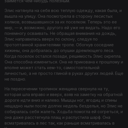
займется чем-нибудь полезным.
Элис натянула на себя всю теплую одежду, какая была, и
вышла на улицу. Она посмотрела в сторону лесистых
холмов, возвышавшихся за их поселком. Теперь это ее
мир, — и, возможно, другого ей уже не видать. Надо его
понемногу осваивать. Не обращая внимания на дождь,
Элис направилась вверх по склону, следуя по
протоптанной хранителями тропе. Обогнув соседние
хижины, она добралась до опушки дремлющего леса.
Когда поселок остался позади, решимость Элис окрепла.
Она способна измениться. Она не прикована к прошлому и
вполне может стать кем-то, самостоятельной
личностью, а не просто глиной в руках других людей. Еще
не поздно.
На пересечении тропинок женщина свернула на ту,
которая шла вправо и вверх, взяв на заметку на обратной
дороге идти вниз и налево. Мышцы ног, ягодиц и спины
нещадно ныли после долгих недель безделья, но Элис не
собиралась себя жалеть. Ходьба помогла ей согреться, и
она даже расстегнула плащ и распустила шарф. Она
всматривалась в лес так, как раньше всматривалась в