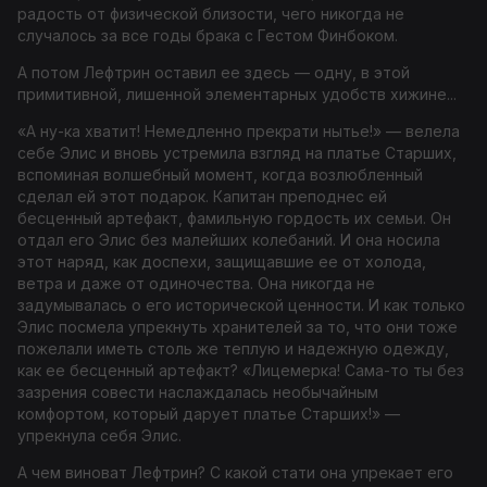
радость от физической близости, чего никогда не
случалось за все годы брака с Гестом Финбоком.
А потом Лефтрин оставил ее здесь — одну, в этой
примитивной, лишенной элементарных удобств хижине...
«А ну-ка хватит! Немедленно прекрати нытье!» — велела
себе Элис и вновь устремила взгляд на платье Старших,
вспоминая волшебный момент, когда возлюбленный
сделал ей этот подарок. Капитан преподнес ей
бесценный артефакт, фамильную гордость их семьи. Он
отдал его Элис без малейших колебаний. И она носила
этот наряд, как доспехи, защищавшие ее от холода,
ветра и даже от одиночества. Она никогда не
задумывалась о его исторической ценности. И как только
Элис посмела упрекнуть хранителей за то, что они тоже
пожелали иметь столь же теплую и надежную одежду,
как ее бесценный артефакт? «Лицемерка! Сама-то ты без
зазрения совести наслаждалась необычайным
комфортом, который дарует платье Старших!» —
упрекнула себя Элис.
А чем виноват Лефтрин? С какой стати она упрекает его