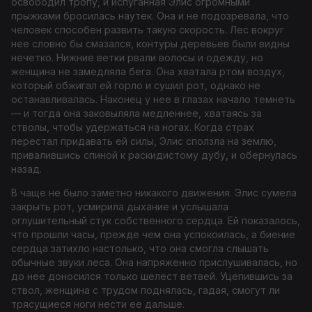
освободил тропу, и испуганная Элис огромными
прыжками бросилась наутек. Она и не подозревала, что
человек способен развить такую скорость. Лес вокруг
нее словно бы смазался, контуры деревьев были видны
нечетко. Нижние ветки рвали волосы и одежду, но
женщина не замедляла бега. Она хватала ртом воздух,
который обжигал ей горло и сушил рот, однако не
останавливалась. Наконец у нее в глазах начало темнеть
— и тогда она заковыляла медленнее, хватаясь за
стволы, чтобы удержаться на ногах. Когда страх
перестал придавать ей силы, Элис сползла на землю,
привалившись спиной к раскидистому дубу, и обернулась
назад.
В чаще не было заметно никакого движения. Элис сумела
закрыть рот, усмирила дыхание и услышала
оглушительный стук собственного сердца. Ей показалось,
что прошли часы, прежде чем она успокоилась, а биение
сердца затихло настолько, что она смогла слышать
обычные звуки леса. Она напряженно прислушивалась, но
до нее доносился только шелест ветвей. Уцепившись за
ствол, женщина с трудом поднялась, гадая, смогут ли
трясущиеся ноги нести ее дальше.