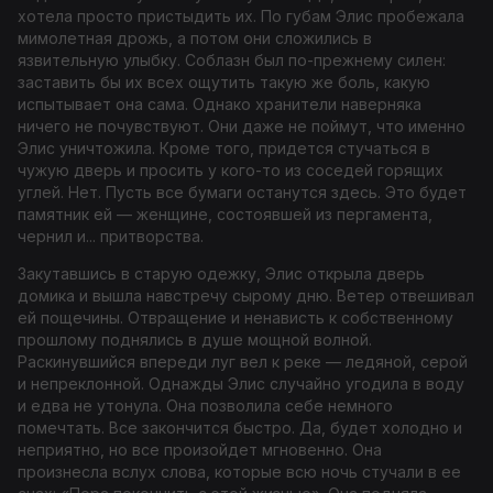
хотела просто пристыдить их. По губам Элис пробежала
мимолетная дрожь, а потом они сложились в
язвительную улыбку. Соблазн был по-прежнему силен:
заставить бы их всех ощутить такую же боль, какую
испытывает она сама. Однако хранители наверняка
ничего не почувствуют. Они даже не поймут, что именно
Элис уничтожила. Кроме того, придется стучаться в
чужую дверь и просить у кого-то из соседей горящих
углей. Нет. Пусть все бумаги останутся здесь. Это будет
памятник ей — женщине, состоявшей из пергамента,
чернил и... притворства.
Закутавшись в старую одежку, Элис открыла дверь
домика и вышла навстречу сырому дню. Ветер отвешивал
ей пощечины. Отвращение и ненависть к собственному
прошлому поднялись в душе мощной волной.
Раскинувшийся впереди луг вел к реке — ледяной, серой
и непреклонной. Однажды Элис случайно угодила в воду
и едва не утонула. Она позволила себе немного
помечтать. Все закончится быстро. Да, будет холодно и
неприятно, но все произойдет мгновенно. Она
произнесла вслух слова, которые всю ночь стучали в ее