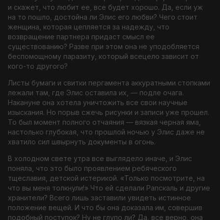
и скажет, что любит ее, все будет хорошо. Да, если уж
на то пошло, достойна ли Элис его любви? Чего стоит
женщина, которая цепляется за надежду, что
возвращение партнера придаст смысл ее
существованию? Разве при этом она не уподобляется
беспомощному паразиту, который всецело зависит от
кого-то другого?
Листы бумаги и свитки пергамента аккуратными стопками
лежали там, где Элис оставила их, — подле очага.
Накануне она хотела уничтожить все свои научные
изыскания. Но порыв сжечь рисунки и записи уже прошел.
То был момент полного отчаяния — вязкая черная яма,
настолько глубокая, что прошлой ночью у Элис даже не
хватило сил швырнуть документы в огонь.
В холодном свете утра все выглядело иначе, и Элис
поняла, что это было проявлением ребяческого
тщеславия, детской истерикой. «Только посмотрите, на
что вы меня толкнули!» Что ей сделали Рапскаль и другие
хранители? Всего лишь заставили увидеть истинное
положение вещей. И что бы она доказала им, совершив
подобный поступок? Ну не глупо ли? Да, все верно, она