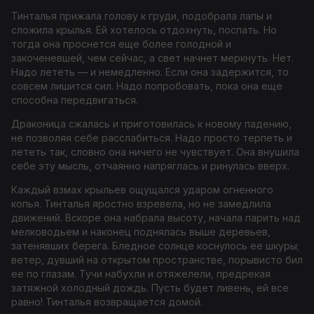
Тинталья прижала голову к груди, подобрала лапы и
сложила крылья. Ей хотелось отдохнуть, поспать. Но
тогда она проснется еще более голодной и
закоченевшей, чем сейчас, а свет начнет меркнуть. Нет.
Надо лететь — и немедленно. Если она задержится, то
совсем лишится сил. Надо попробовать, пока она еще
способна передвигаться.
Драконица сжалась и приготовилась к новому падению,
не позволяя себе расслабиться. Надо просто терпеть и
лететь так, словно она ничего не чувствует. Она внушила
себе эту мысль, отчаянно напряглась и ринулась вверх.
Каждый взмах крыльев ощущался ударом огненного
копья. Тинталья яростно взревела, но не замедлила
движений. Вскоре она набрала высоту, начала парить над
мелководьем и наконец поднялась выше деревьев,
затенявших берега. Бледное солнце коснулось ее шкуры;
ветер, дувший на открытом пространстве, порывисто бил
ее по глазам. Тучи набухли и отяжелели, предрекая
затяжной холодный дождь. Пусть будет ливень, ей все
равно! Тинталья возвращается домой.