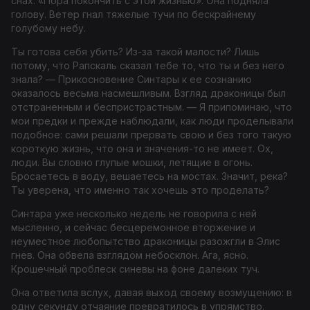
снах: «Пора покончить с этой жизнью». Она подняла
голову. Ветер гнал тяжелые тучи по бескрайнему
голубому небу.
Ты готова себя убить? Из-за такой малости? Лишь
потому, что Рапскаль сказал тебе то, что ты и без него
знала?
— Прикосновение Синтары к ее сознанию
оказалось весьма насмешливым. Взгляд драконицы был
отстраненным и беспристрастным. —
Я припоминаю, что
мои предки и прежде наблюдали, как люди проделывали
подобное: сами решали прервать свою и без того такую
короткую жизнь, что она и значения-то не имеет. Ох,
люди. Вы словно глупые мошки, летящие в огонь.
Бросаетесь в воду, вешаетесь на мостах. Значит, река?
Ты уверена, что именно так хочешь это проделать?
Синтара уже несколько недель не говорила с ней
мысленно, и сейчас бесцеремонное вторжение и
неуместное любопытство драконицы разожгли в Элис
гнев. Она обвела взглядом небосклон. Ага, ясно.
Крошечный проблеск синевы на фоне далеких туч.
Она ответила вслух, давая выход своему возмущению: в
одну секунду отчаяние превратилось в упрямство.