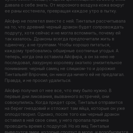
давала о себе знать. От морозного во
здуха кожа вокруг
ее раны костенела, превращая каждое утро в пытку.
Айсфир не полетел вместе с ней. Тинталья рассчитывала
на то, что древний черный дракон будет сопровождать
подругу, хотя сейчас и не могла вспомнить, почему ей
так казалось. Драконы всегда предпочитали жить в
одиночку, а не группами. Чтобы хорошо питаться,
каждому требовались обширные охотничьи угодья. А
теперь, когда она оставила Айсфира, а он за нею не
последовал, лазурную королеву окатило унизительное
понимание: черный самец не слишком-то и дорожил
Тинтальей! Впрочем, он никогда ничего ей не предлагал.
Правда, и не просил удалиться.
Айсфир получил от нее все, что ему было нужно. В
первые дни ликования, вызванного встречей, они
совокупились. Когда придет срок, Тинталья отправится
на берег гнездовий и отложит там яйца, которые он уже
оплодотворил. Однако, после того как черный дракон
оставил в ней свое семя, у него пропала причина
проводить время с подругой. Но из яиц Тинтальи
выведутся змеи, которые сползут в море, и возобновится