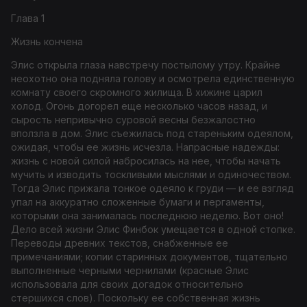
Глава 1
Жизнь кончена
Э
лис открыла глаза навстречу постылому утру. Крайне
неохотно она подняла голову и осмотрела единственную
комнату своего скромного жилища. В хижине царил
холод. Огонь догорел еще несколько часов назад, и
сырость непривычно суровой весны безжалостно
вползла в дом. Элис съежилась под стареньким одеялом,
ожидая, чтобы ее жизнь исчезла. Напрасные надежды:
жизнь с новой силой набросилась на нее, чтобы начать
мучить и изводить тоскливыми мыслями и одиночеством.
Тогда Элис прижала тонкое одеяло к груди — и ее взгляд
упал на аккуратно сложенные бумаги и пергаменты,
которыми она занималась последнюю неделю. Вот оно!
Дело всей жизни Элис Финбок умещается в одной стопке.
Переводы древних текстов, снабженные ее
примечаниями; копии старинных документов, тщательно
выполненные черными чернилами (красные Элис
использовала для своих догадок относительно
стершихся слов). Поскольку ее собственная жизнь