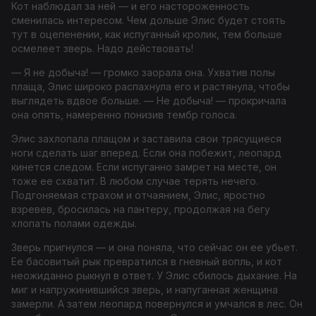
Кот наблюдал за ней — и его настороженность
сменилась интересом. Чем дольше Элис будет стоять
тут в оцепенении, как испуганный кролик, тем больше
осмелеет зверь. Надо действовать!
— Я не добыча! — громко заорала она. Ухватив полы
плаща, Элис широко распахнула его и растянула, чтобы
выглядеть вдвое больше. — Не добыча! — прокричала
она опять, намеренно понизив тембр голоса.
Элис захлопала плащом и заставила свои трясущиеся
ноги сделать шаг вперед. Если она побежит, леопард
кинется следом. Если испуганно замрет на месте, он
тоже ее схватит. В любом случае терять нечего.
Подгоняемая страхом и отчаянием, Элис, яростно
взревев, бросилась на пантеру, продолжая на бегу
хлопать полами одежды.
Зверь пригнулся — и она поняла, что сейчас он ее убьет.
Ее басовитый рык превратился в гневный вопль, и кот
неожиданно рыкнул в ответ. У Элис сбилось дыхание. На
миг и напружинившийся зверь, и напуганная женщина
замерли. А затем леопард повернулся и умчался в лес. Он