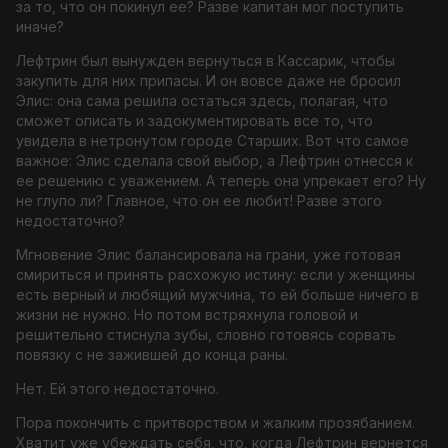
за то, что он покинул ее? Разве капитан мог поступить
иначе?
Лефтрин был вынужден вернуться в Кассарик, чтобы
закупить для них припасы. И он вовсе даже не бросил
Элис: она сама решила остаться здесь, полагая, что
сможет описать и задокументировать все то, что
увидела в нетронутом городе Старших. Вот что самое
важное: Элис сделала свой выбор, а Лефтрин отнесся к
ее решению с уважением. А теперь она упрекает его? Ну
не глупо ли? Главное, что он ее любит! Разве этого
недостаточно?
Мгновение Элис балансировала на грани, уже готовая
смириться и принять расхожую истину: если у женщины
есть верный и любящий мужчина, то ей больше ничего в
жизни не нужно. Но потом встряхнула головой и
решительно стиснула зубы, словно готовясь сорвать
повязку с не зажившей до конца раны.
Нет. Ей этого недостаточно.
Пора покончить с притворством и жалким прозябанием.
Хватит уже убеждать себя, что, когда Лефтрин вернется