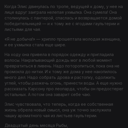
Когда Элис двинулась по тропе, ведущей к дому, у нее на
лице вдруг заиграла нелепая ухмылка. Она сумела! Она
столкнулась с пантерой, спаслась и возвращается домой
победительницей — и к тому же с ягодами гаультерии и
листьями для чая.
«Я не добыча!» — хрипло прошептала молодая женщина,
и ее ухмылка стала еще шире.
На ходу она привела в порядок одежду и пригладила
волосы. Накрапывающий дождь мог в любой момент
превратиться в ливень. Надо поторопиться, пока она не
промокла до нитки. И к тому же дома у нее накопилось
много дел. Надо собрать дрова и растопку, одолжить
углей, чтобы разжечь огонь, принести воды. А еще нужно
рассказать Карсону про леопарда, чтобы он предостерег
остальных. А потом она заварит себе чаю.
Элис чувствовала, что теперь, когда ее собственная
жизнь обрела новый смысл, она уж точно заслужила
чашку ароматного чая из листьев гаультерии.
Двадцатый день месяца Рыбы,