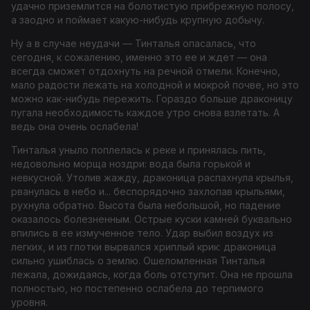
удачно приземлится на болотистую прибрежную полосу,
а заодно и поймает какую-нибудь крупную добычу.
Ну а в случае неудачи — Тинталья опасалась, что
сегодня, к сожалению, именно это ее и ждет — она
всегда сможет отдохнуть на речной отмели. Конечно,
мало радости лежать на холодной и мокрой почве, но это
можно как-нибудь пережить. Гораздо больше драконицу
пугала необходимость каждое утро снова взлетать. А
ведь она очень ослабела!
Тинталья уныло поплелась к реке и принялась пить,
недовольно морща ноздри: вода была горькой и
невкусной. Утолив жажду, драконица распахнула крылья,
рванулась в небо и... беспорядочно захлопав крыльями,
рухнула обратно. Высота была небольшой, но падение
оказалось болезненным. Острые куски камней буквально
впились в ее измученное тело. Удар выбил воздух из
легких, и из глотки вырвался хриплый крик: драконица
сильно ушиблась о землю. Ошеломленная Тинталья
лежала, дожидаясь, когда боль отступит. Она не прошла
полностью, но постепенно ослабела до терпимого
уровня.