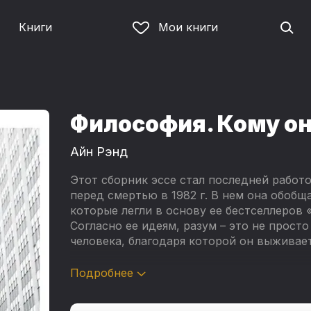
Книги
Мои книги
Философия. Кому о
Айн Рэнд
Этот сборник эссе стал последней работ
перед смертью в 1982 г. В нем она обобщ
которые легли в основу ее бестселлеров 
Согласно ее идеям, разум – это не прост
человека, благодаря которой он выживает
Для Айн Рэнд философия – это сила, фор
Подробнее
наций; выбор человека не в том, придер
концепции или нет, а в том, какую приня