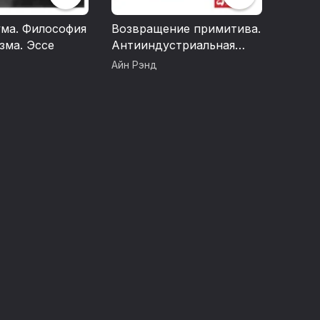
ума. Философия
Возвращение примитива.
зма. Эссе
Антииндустриальная
революция
Айн Рэнд