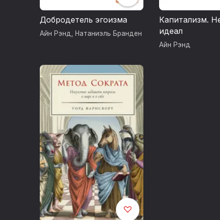
Добродетель эгоизма
Капитализм. Н
идеал
Айн Рэнд
,
Натаниэль Бранден
Айн Рэнд