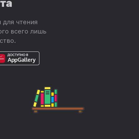
ета
 для чтения
ого всего лишь
ство.