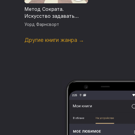
Метод Сократа.
Искусство задавать
вопросы о мире и о себе
Уорд Фарнсворт
Другие книги жанра →