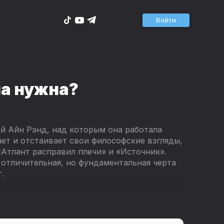
Войти
на нужна?
ой Айн Рэнд, над которым она работала
ает и отстаивает свои философские взгляды,
«Атлант расправил плечи» и «Источник».
о отличительная, но фундаментальная черта
.
мирующая сознание и характер индивидов и
живаться ли ему той или иной философской
ть для себя. Писательница критикует