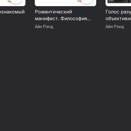
езнакомый
Романтический
Голос раз
манифест. Философия
объективи
литературы
Айн Рэнд
Айн Рэнд