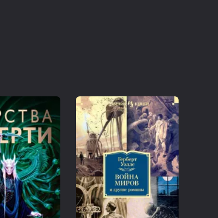
е имея ни голоса, ни надежды.
будто я — твоя очередная игрушка! Впусти меня в свой дом,