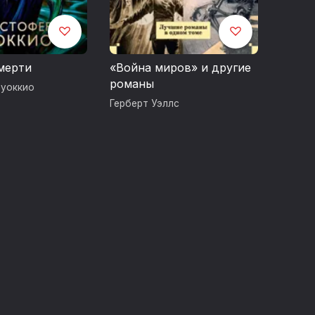
мерти
«Война миров» и другие
романы
Руоккио
Герберт Уэллс