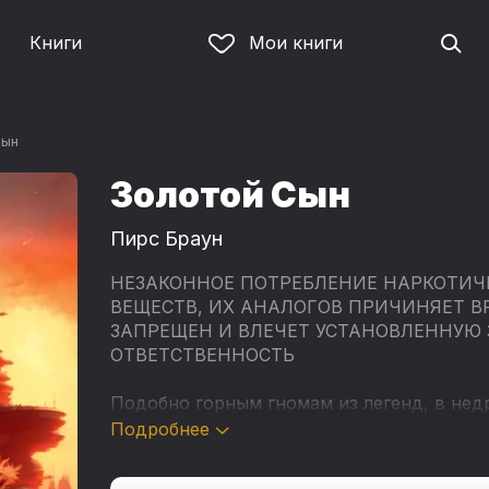
Книги
Мои книги
Сын
Золотой Сын
Пирс Браун
НЕЗАКОННОЕ ПОТРЕБЛЕНИЕ НАРКОТИЧ
ВЕЩЕСТВ, ИХ АНАЛОГОВ ПРИЧИНЯЕТ В
ЗАПРЕЩЕН И ВЛЕЧЕТ УСТАНОВЛЕННУЮ
ОТВЕТСТВЕННОСТЬ
Подобно горным гномам из легенд, в нед
себя кастой алых. Ценой невероятных лиш
Подробнее
накопить его достаточно, чтобы однажды
планету оболочкой из воздуха и воды, со