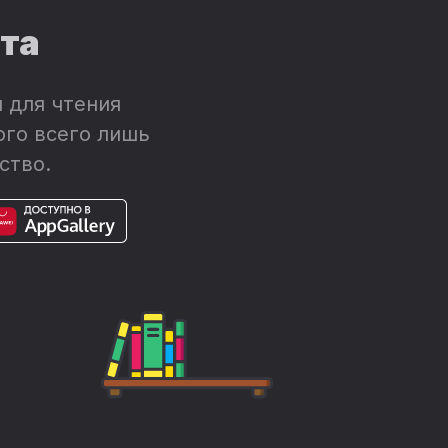
ета
 для чтения
ого всего лишь
ство.