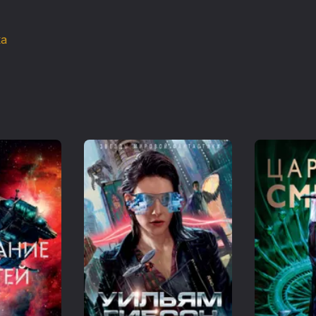
Целых семь столетий мой народ пребывал в рабстве, н
Так что давай, хозяин, веди меня на свой челнок, как 
ка
и я сожгу его дотла, не успеешь и глазом моргнуть!