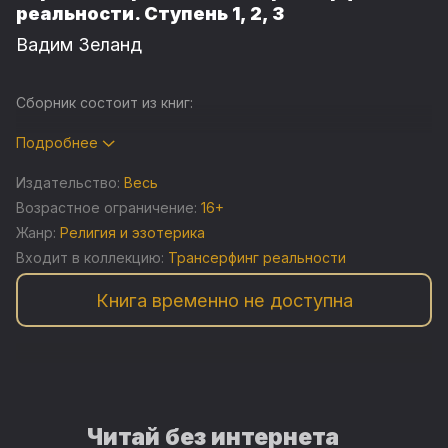
реальности. Ступень 1, 2, 3
Вадим Зеланд
Сборник состоит из книг:
Вершитель реальности;
Подробнее
Трансерфинг реальности. Ступень 1: Пространство
Издательство:
Весь
вариантов;
Возрастное ограничение:
16+
Жанр:
Религия и эзотерика
Трансерфинг реальности. Ступень 2: Шелест утренних
звезд;
Входит в коллекцию:
Трансерфинг реальности
Трансерфинг реальности. Ступень 3: Вперед в прошлое!
Книга временно не доступна
Читай без интернета