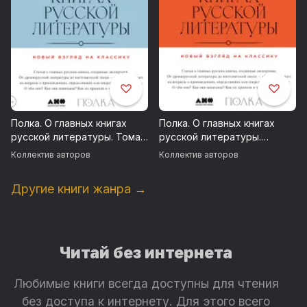
Полка. О главных книгах
Полка. О главных книгах
русской литературы. Тома
русской литературы.
3, 4
Сборник статей
Коллектив авторов
Коллектив авторов
Другие книги жанра →
Читай без интернета
Любимые книги всегда доступны для чтения
без доступа к интернету. Для этого всего