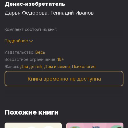
Денис-изобретатель
Дарья Федорова
,
Геннадий Иванов
Комплект состоит из книг:
Как стать лучшей мамой на свете?
Подробнее
Денис-изобретатель. Книга для развития
Издательство:
Весь
изобретательских способностей детей младших и
Возрастное ограничение:
16+
средних классов.
Жанры:
Для детей
,
Дом и семья
,
Психология
Книга временно не доступна
Похожие книги