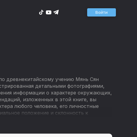
Войти
 по древнекитайскому учению Мянь Сян
юстрированная детальными фотографиями,
чения информации о характере окружающих,
ндаций, изложенных в этой книге, вы
тера любого человека, его личностные
циальное положение и склонность к
о лицо. Немного наблюдательности и
ацию, которая подскажет, как лучше всего
ь проблемы и улучшить каждый аспект