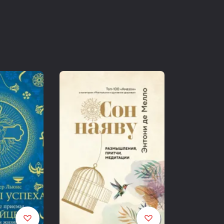
Даосы использовали Мянь Сян примерно так же, как с
китайской медицины: в качестве диагностического ин
имеющуюся у человека болезнь или врожденную пред
душевным недугам.
Ученые и советники высокопоставленных чиновников 
решений, касающихся неподкупности и честности того
передается мгновенно. Требуется буквально нескол
человеке. Но около 3000 лет назад люди могли с лег
информацию, даже при императорском дворе. Судебны
добрую сотню километров лишь для того, чтобы подтв