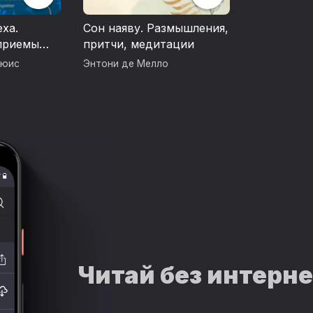
ха.
Сон наяву. Размышления,
приемы
притчи, медитации
в для
ьюис
Энтони де Мелло
ни
Читай без интерн