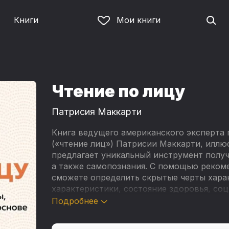
Книги
Мои книги
Чтение по лицу
Патрисия Маккарти
Книга ведущего американского эксперта
(«чтение лиц») Патрисии Маккарти, илл
предлагает уникальный инструмент полу
а также самопознания. С помощью рекоме
сможете определить скрытые черты харак
характеристики, состояние здоровья, со
долгожительству – просто взглянув на ег
Подробнее
терпения – и вы получите ценную информ
использовать ваш природный дар, решит