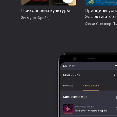
Психоанализ культуры
Принципы успе
Эффективные 
Зигмунд Фрейд
розенкрейцеро
Харви Спенсер Л
бизнеса и жиз