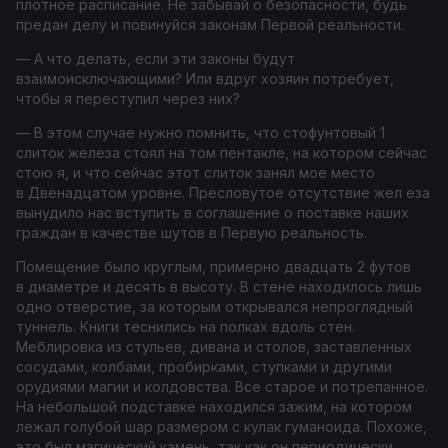
плотное расписание. Не забывай о безопасности, будь
предан делу и повинуйся законам Первой реальности.
— А что делать, если эти законы будут
взаимоисключающими? Или вдруг хозяин потребует,
чтобы я переступил через них?
— В этом случае нужно помнить, что стофунтовый
1
слиток железа стоял на том пентакле, на котором сейчас
стою я, и что сейчас этот слиток занял мое место
в Двенадцатом уровне. Пресловутое отсутствие жел еза
вынудило нас вступить в соглашение о поставке наших
граждан в качестве шутов в Первую реальность.
Помещение было круглым, примерно двадцать
2
футов
в диаметре и десять в высоту. В стене находилось лишь
одно отверстие, за которым открывался непроглядный
туннель. Книги теснились на полках вдоль стен.
Меблировка из стульев, дивана и столов, заставленных
сосудами, колбами, пробирками, ступками и другими
орудиями магии и колдовства. Все старое и потрепанное.
На небольшой подставке находился зажим, на котором
лежал голубой шар размером с кулак гуманоида. Похоже,
это был магический камень, так как он периодически