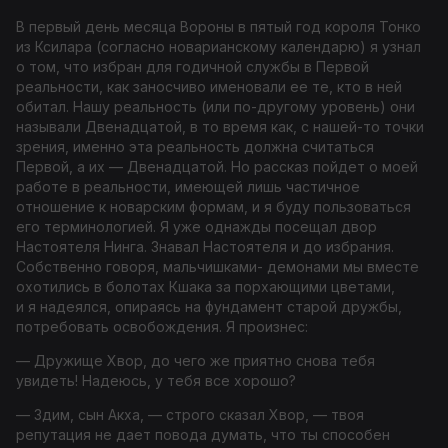
В первый день месяца Вороны в пятый год короля Тонко
из Ксилара (согласно новарианскому календарю) я узнал
о том, что избран для годичной службы в Первой
реальности, как заносчиво именовали ее те, кто в ней
обитал. Нашу реальность (или по-другому уровень) они
называли Двенадцатой, в то время как, с нашей-то точки
зрения, именно эта реальность должна считаться
Первой, а их — Двенадцатой. Но рассказ пойдет о моей
работе в реальности, имеющей лишь частичное
отношение к новарским формам, и я буду пользоваться
его терминологией. Я уже однажды посещал двор
Настоятеля Нинга. Знавал Настоятеля и до избрания.
Собственно говоря, мальчишками- демонами мы вместе
охотились в болотах Кшака за порхающими цветами,
и я надеялся, опираясь на фундамент старой дружбы,
потребовать освобождения. Я произнес:
— Дружище Хвор, до чего же приятно снова тебя
увидеть! Надеюсь, у тебя все хорошо?
— Здим, сын Акха, — строго сказал Хвор, — твоя
репутация не дает повода думать, что ты способен