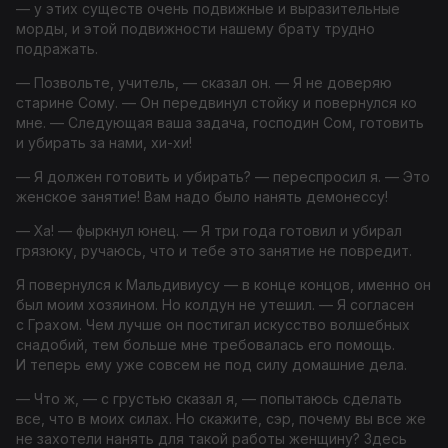
— у этих существ очень подвижные и выразительные
морды, и этой подвижности нашему брату трудно
подражать.
— Позвольте, учитель, — сказал он. — Я не доверяю
старине Сому. — Он передвинул стойку и повернулся ко
мне. — Следующая ваша задача, господин Сом, готовить
и убирать за нами, хи-хи!
—
Я
должен готовить и убирать? — переспросил я. — Это
женское занятие! Вам надо было нанять демонессу!
— Ха! — фыркнул юнец. — Я три года готовил и убирал
грязюку, ручаюсь, что и тебе это занятие не повредит.
Я повернулся к Мальдивиусу — в конце концов, именно он
был моим хозяином. Но колдун не утешил. — Я согласен
с Грахом. Чем лучше он постигал искусство волшебных
снадобий, тем больше мне требовалась его помощь.
И теперь ему уже совсем не под силу домашние дела.
— Что ж, — с грустью сказал я, — попытаюсь сделать
все, что в моих силах. Но скажите, сэр, почему вы все же
не захотели нанять для такой работы женщину? Здесь