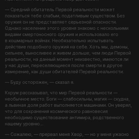
— Средний обитатель Первой реальности может
показаться тебе слабым, податливым существом. Без
оружия он не представляет серьезной опасности.
Однако население этого уровня знакомо с несколькими
видами смертоносного оружия и использовало его
в кошмарных вой­нах. Необязательно испытывать
действие подобного оружия на себе. Хоть мы, демоны,
сильнее, выносливее и живем дольше, чем люди Первой
реальности, на данный момент неизвестно, имеются ли
у нас души, переселяющиеся после смерти в другое
измерение, как души обитателей Первой реальности.
— Буду осторожен, — сказал я.
Кхрум рассказывал, что мир Первой реальности —
необычное место. Боги — слабосильны, магия — скудна,
а львиная доля работ выполняется машинами. Он уверял,
что для сохранения космического равновесия
необходимо существование антимира, родственного
нашему уровню…
— Сожалею, — прервал меня Хвор, — но у меня ужасно