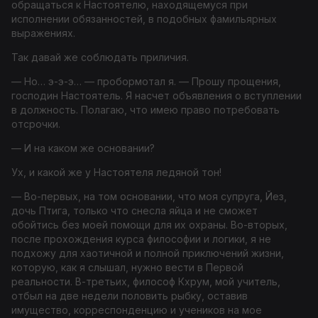
обращаться к Настоятелю, находящемуся при
исполнении обязанностей, в подобных фамильярных
выражениях.
Так давай же соблюдать приличия.
— Но… э-э-э… — пробормотал я. — Прошу прощения,
господин Настоятель. Я насчет объявления о вступлении
в должность. Полагаю, что имею право потребовать
отсрочки.
— И на каком же основании?
Ух, и какой же у Настоятеля ледяной тон!
— Во-первых, на том основании, что моя супруга, Йез,
дочь Птига, только что снесла яйца и не сможет
обойтись без моей помощи для их охраны. Во-вторых,
после прохождения курса философии и логики, я не
подхожу для хаотичной и полной приключений жизни,
которую, как я слышал, нужно вести в Первой
реальности. В-третьих, философ Кхрум, мой учитель,
отбыл на две недели половить рыбку, оставив
имущество, корреспонденцию и учеников на мое