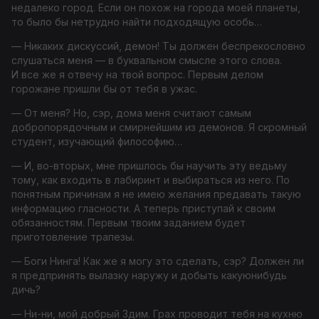
недалеко город. Если он похож на города моей планеты,
то было бы нетрудно найти подходящую особь…
— Никаких дискуссий, демон! Ты должен беспрекословно
слушаться меня — в буквальном смысле этого слова.
И все же я отвечу на твой вопрос. Первым делом
горожане пришли бы от тебя в ужас.
— От меня? Но, сэр, дома меня считают самым
добропорядочным и смирнейшим из демонов. Я скромный
студент, изучающий философию…
— И, во-вторых, мне пришлось бы научить эту ведьму
тому, как входить в лабиринт и выбираться из него. По
понятным причинам я не имею желания предавать такую
информацию гласности. А теперь приступай к своим
обязанностям. Первым твоим заданием будет
приготовление трапезы.
— Боги Нинга! Как же я могу это сделать, сэр? Должен ли
я предпринять вылазку наружу и добыть какуюнибудь
дичь?
— Ни-ни, мой добрый Здим. Грах проводит тебя на кухню