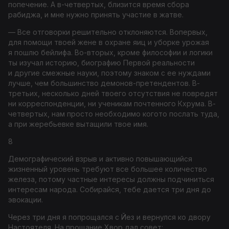
попечение. А в-четвертых, близится время сбора
рабиджа, и мне нужно принять участие в жатве.
— Все отговорки решительно отклоняются. Вопервых,
для помощи твоей жене в охране яиц и уборке урожая
я пошлю бейлифа. Во-вторых, кроме философии и логики
ты изучал историю, биографию Первой реальности
и другие смежные науки, поэтому знаком с ее нуждами
лучше, чем большинство демонов-­претендентов. В-
третьих, несколько дней твоего отсутствия не повредят
ни корреспонденции, ни ученикам почтенного Кхрума. В-
четвертых, нам просто необходимо когото послать туда,
а при жеребьевке вытащили твое имя.
8
Демографический взрыв и активно повышающийся
жизненный уровень требуют все большее количество
железа, потому частные интересы должны подчиниться
интересам народа. Собирайся, тебе дается три дня до
эвокации.
Через три дня я попрощался с Йез и вернулся ко двору
Настоятеля. На прощание Хвор дал совет: