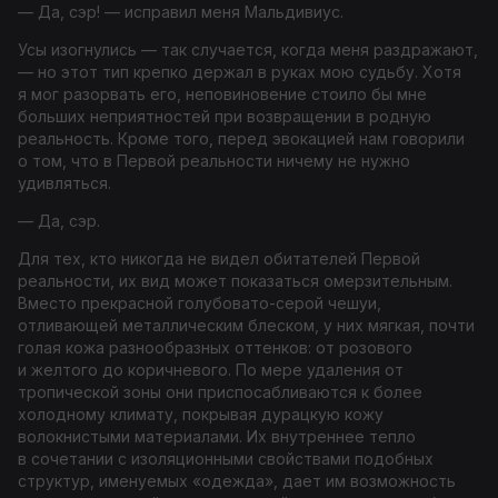
— Да, сэр! — исправил меня Мальдивиус.
Усы изогнулись — так случается, когда меня раздражают,
— но этот тип крепко держал в руках мою судьбу. Хотя
я мог разорвать его, неповиновение стоило бы мне
больших неприятностей при возвращении в родную
реальность. Кроме того, перед эвокацией нам говорили
о том, что в Первой реальности ничему не нужно
удивляться.
— Да, сэр.
Для тех, кто никогда не видел обитателей Первой
реальности, их вид может показаться омерзительным.
Вместо прекрасной голубовато-­серой чешуи,
отливающей металлическим блеском, у них мягкая, почти
голая кожа разнообразных оттенков: от розового
и желтого до коричневого. По мере удаления от
тропической зоны они приспосабливаются к более
холодному климату, покрывая дурацкую кожу
волокнистыми материалами. Их внутреннее тепло
в сочетании с изоляционными свой­ствами подобных
структур, именуемых «одежда», дает им возможность