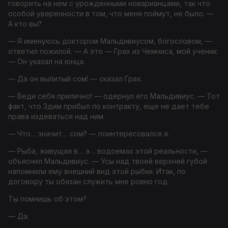
говорить на нем с урожденными новарианцами, так что
особой уверенности в том, что меня поймут, не было. —
А кто вы?
— Я именуюсь доктором Мальдивиусом, богословом, —
ответил пожилой. — А это — Грах из Чемниса, мой ученик.
— Он указал на юнца.
— Да он вылитый сом! — сказал Грах.
— Веди себя прилично! — одернул его Мальдивиус. — Тот
факт, что Здим прибыл по контракту, еще не дает тебе
права издеваться над ним.
— Что… значит… сом? — поинтересовался я.
— Рыба, живущая в… э… водоемах этой реальности, —
объяснил Мальдивиус. — Усы над твоей верхней губой
напомнили ему внешний вид этой рыбки. Итак, по
договору ты обязан служить мне ровно год.
Ты помнишь об этом?
— Да.