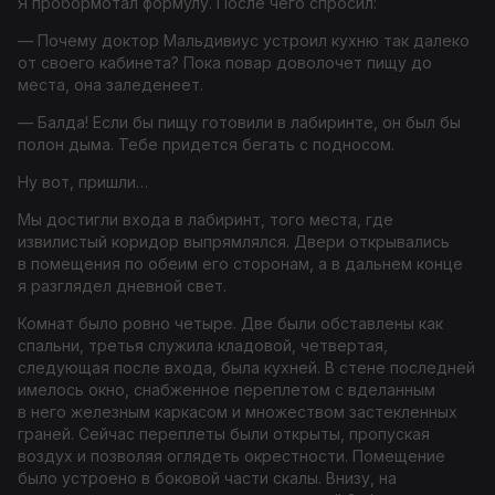
Я пробормотал формулу. После чего спросил:
— Почему доктор Мальдивиус устроил кухню так далеко
от своего кабинета? Пока повар доволочет пищу до
места, она заледенеет.
— Балда! Если бы пищу готовили в лабиринте, он был бы
полон дыма. Тебе придется бегать с подносом.
Ну вот, пришли…
Мы достигли входа в лабиринт, того места, где
извилистый коридор выпрямлялся. Двери открывались
в помещения по обеим его сторонам, а в дальнем конце
я разглядел дневной свет.
Комнат было ровно четыре. Две были обставлены как
спальни, третья служила кладовой, четвертая,
следующая после входа, была кухней. В стене последней
имелось окно, снабженное переплетом с вделанным
в него железным каркасом и множеством застекленных
граней. Сейчас переплеты были открыты, пропуская
воздух и позволяя оглядеть окрестности. Помещение
было устроено в боковой части скалы. Внизу, на