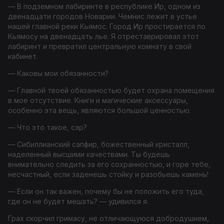
— В подземном лабиринте в республике Ир, одном из
двенадцати городов Новарии. Чемнис лежит в устье
нашей главной реки Кьямос. Город Ир простирается по
Кьямосу на двенадцать лье. Я отреставрировал этот
лабиринт и превратил центральную комнату в свой
кабинет.
— Каковы мои обязанности?
— Главной твоей обязанностью будет охрана помещения
в мое отсутствие. Книги и магические аксессуары,
особенно эта вещь, являются большой ценностью.
— Что это такое, сэр?
— Сибиллианский сапфир, божественный кристалл,
наделенный высшими качествами. Ты будешь
внимательно следить за его сохранностью, и горе тебе,
несчастный, если заденешь стойку и разобьешь камень!
— Если он так важен, почему бы не положить его туда,
где он не будет мешать? — удивился я.
Грах скорчил гримасу, не отличающуюся добродушием,