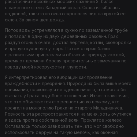
расстоянии нескольких морских саженей
3
, бился
о каменные стены Западный океан. Скала изгибалась
подковой, так что из окна открывался вид на крутой ее
склон. За окном шел дождь.
Поток воды устремлялся в кухню по заземленной трубе
и попадал в одну из двух деревянных раковин. Грах
раздул огонь в очаге, достал вертела, котлы, сковородки
и прочую кухонную утварь. Потом открыл банки
с различными приправами и объяснил природу каждой,
время от времени бросая презрительные замечания по
поводу моей косорукости и глупости.
Я интерпретировал его вибрации как проявление
враждебности и презрения. Природа их была выше моего
понимания, поскольку я не сделал ничего, что могло бы
вызвать у Граха подобное отношение. Из чего заключил,
что это объясняется его ревностью ко всякому, кто
посягал на монополию Граха на старого Мальдивиуса.
Ревность эта распространяется и на меня, хоть очутился
я здесь против собственной воли. Проклятое железо!
Оставалось только завидовать тем, кто мог свободно
использовать феррум на такую мелочь, как оконная