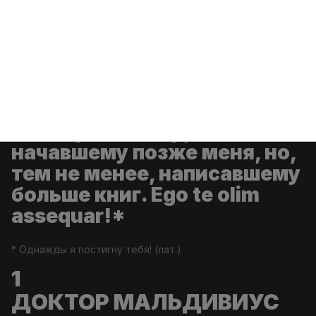
Меню
Войти
Демон, который ошибался
Айзеку Азимову,
начавшему позже меня, но,
тем не менее, написавшему
больше книг. Ego te olim
assequar!*
*
Однажды я постигну тебя! (
лат
.)
1
ДОКТОР МАЛЬДИВИУС