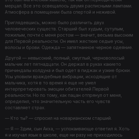
мерцал. Все это освещалось двумя расписными лампами.
Атмосфера в помещении была спертой и неживой.
Приглядевшись, можно было различить двух
человеческих существ. Старший был худым, сутулым,
пожилым, почти с меня ростом — значит, весьма высоким
для Первой реальности. Он имел жесткие седые усы,
волосы и брови. Одежда — запятнанное черное одеяние.
Другой — невысокий, полный, смуглый, черноволосый
мальчик лет пятнадцати. Он держал в руках какието
причиндалы колдуна и был одет в пиджак и узкие брюки.
Усы уловили враждебные вибрации, исходящие от
мальчика, хотя в то время я еще не умел
интерпретировать эмоции обитателей Первой
реальности. Но по тому, как пацан отпрянул от меня,
определил, что значительную часть его чувств
составляет страх.
— Кто ты? — спросил на новарианском старший.
— Я — Здим, сын Акха, — успокаивающе ответил я. Хоть
я и изучал язык в школе, еще ни разу не приходилось