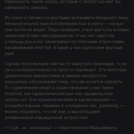
переносить такой холод, который с легкостью мог бы
заморозить демона.
Их глаза отличаются круглыми зрачками и обладают лишь
незначительной приспособляемостью к свету — ночью
они почти не видят. Лица запавшие, а все выступы и клыки
немногим более чем рудименты. У них нет хвостов,
а пальцы рук и ног заканчиваются плоскими отростками,
называемыми «ногти». А какие у них идиотские круглые
уши!
Однако если внешне они часто кажутся странными, то их
ум и сообразительность просто поражают. Эти монстры
удивительно изворотливы в умении изобретать
серьезные обоснования тому, что им хочется сделать.
Я с удивлением узнал о существовании у них таких
понятий, как «демонический ум» или «дьявольская
хитрость». Эти «демонический» и «дьявольский» —
оскорбительные термины в отношении нас, демонов, —
можно подумать, что не они, а мы обладаем
упоминаемой извращенной хитростью!
— Где… я… нахожусь? — обратился я к Мальдивиусу.