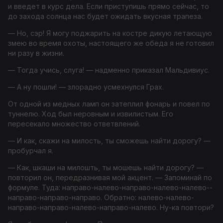
и введет в курс дела. Если приступишь прямо сейчас, то
до захода солнца нас будет ожидать вкусная трапеза.
— Но, сэр! Я могу поджарить на костре дикую летающую
змею во время охоты, настоящего же обеда я не готовил
ни разу в жизни.
— Тогда учись, слуга! — надменно приказал Мальдивиус.
— А ну пошли! — злорадно усмехнулся Грах.
От одной из медных ламп он затеплил фонарь и повел по
туннелю. Ход был неровным и извилистым. Его
пересекало множество ответвлений.
— И как, скажи на милость, ты сможешь найти дорогу? —
пробурчал я.
— Как, шкаши на милошть, ты мошешь найти дорогу? —
повторил он, передразнивая мой акцент. — Запоминай по
формуле. Туда: направо-­налево-направо-­налево-налево-­
направо-направо-­направо. Обратно: налево-­налево-
направо-­направо-налево-­направо-налево. Ну-ка повтори?