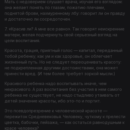
Мать с недоверием слушает врача, изучая его взглядом:
она желает понять по глазам, пожатию плечами,
поднятой брови, нахмуренному лбу: говорит ли он правду
и достаточно ли сосредоточен.
7. «Красив ли? А мне все равно». Так говорят неискренние
матери, желая подчеркнуть свой серьезный взгляд на
цели воспитания.
Красота, грация, приятный голос — капитал, переданный
тобой ребенку; как ум и как здоровье, он облегчает
жизненный путь. Но не следует переоценивать красоту:
не подкрепленная другими достоинствами, она может
принести вред. (И тем более требует зоркой мысли.)
Красивого ребенка надо воспитывать иначе, чем
некрасивого. А раз воспитания без участия в нем самого
ребенка не существует, не надо стыдливо утаивать от
детей значение красоты, ибо это-то и портит.
Это псевдопрезрение к человеческой красоте —
пережиток Средневековья. Человеку, чуткому к прелести
цветка, бабочки, пейзажа, — как остаться равнодушным к
красе человека?