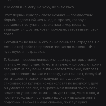
«Но если я не могу, не хочу, не знаю как!»
Этот первый крик при свете ночника — предвестник
борьбы сдвоенной жизни: одна, зрелая, которую
заставляют уступать, отрекаться и жертвовать,
защищается; другая, новая, молодая, завоевывает свои
права.
Сегодня ты не винишь его; он не понимает, страдает. Но
есть на циферблате времени час, когда скажешь: «И я
чувствую, и я страдаю».
11. Бывают новорожденные и младенцы, которые мало
плачут, — тем лучше. Но есть и такие, у которых от крика
взбухают на лбу вены, выпячивается темечко, багровая
краска заливает личико и головку, губы синеют, беззубый
ротик дрожит, животик вздувается, судорожно
стискиваются кулачки, ножки колотят по воздуху. Вдруг
он умолкает без сил, с выражением полной покорности
глядит «с упреком» на мать, жмурит глаза, моля о сне, и
после нескольких поспешных вдохов и выдохов опять
подобный, а может и еще сильнее, приступ крика.