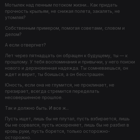
Мотылек над пенным потоком жизни... Как придать
прочность крыльям, не снижая полета, закалять, не
утомляя?
Собственным примером, помогая советами, словом и
делом?
А если отвергнет?
Лет через пятнадцать он обращен к будущему, ты — к
прошлому. У тебя воспоминания и привычки, у него поиски
нового и дерзновенная надежда. Ты сомневаешься, он
ждет и верит, ты боишься, а он бесстрашен.
Юность, если она не глумится, не проклинает, не
презирает, всегда стремится переделать
несовершенное прошлое.
Так и должно быть. И все ж...
Пусть ищет, лишь бы не плутал, пусть взбирается, лишь
бы не сорвался, пусть искореняет, лишь бы не разбил в
кровь руки, пусть борется, только осторожно-
осторожно.