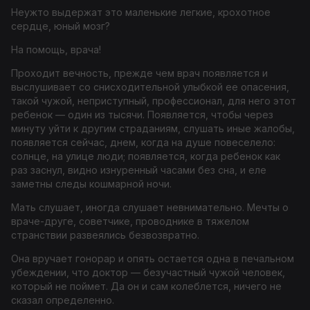
Неужто выдержат это маленькие легкие, крохотное
сердце, юный мозг?
На помощь, врача!
Проходит вечность, прежде чем врач появляется и
выслушивает со снисходительной улыбкой ее опасения,
такой чужой, неприступный, профессионал, для него этот
ребенок — один из тысячи. Появляется, чтобы через
минуту уйти к другим страданиям, слушать иные жалобы,
появляется сейчас, днем, когда на душе повеселело:
солнце, на улице люди; появляется, когда ребенок как
раз заснул, видно изнуренный часами без сна, и еле
заметны следы кошмарной ночи.
Мать слушает, иногда слушает невнимательно. Мечты о
враче-друге, советчике, проводнике в тяжелом
странствии развеялись безвозвратно.
Она вручает гонорар и опять остается одна в печальном
убеждении, что доктор — безучастный чужой человек,
который не поймет. Да он и сам колеблется, ничего не
сказал определенно.