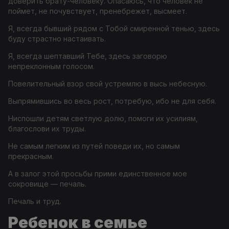
доверить брату-человеку. Опасаюсь, что человек не
поймет, не почувствует, пренебрежет, высмеет.
Я, всегда бывший рядом с Тобой смиренной тенью, здесь
буду страстно настаивать.
Я, всегда шептавший Тебе, здесь заговорю
непреклонным голосом.
Повелительный взор свой устремлю в высь небесную.
Выпрямившись во весь рост, потребую, ибо не для себя.
Ниспошли детям светлую долю, помоги их усилиям,
благослови их труды.
Не самым легким из путей поведи их, но самым
прекрасным.
А в залог этой просьбы прими единственное мое
сокровище — печаль.
Печаль и труд.
Ребенок в семье