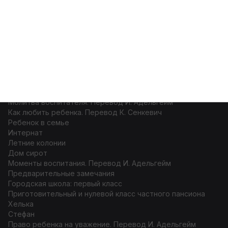
Меню
Войти
Как любить ребенка
Содержание
Молитва воспитателя. Перевод И. Адельгейм
Как любить ребенка. Перевод К. Сенкевич
Ребенок в семье
Интернат
Летние колонии
Дом сирот
Моменты воспитания. Перевод И. Адельгейм
Предварительные замечания
Городская школа: первый класс
Приготовительный и нулевой класс частного пансиона
Хелька
Стефан
Право ребенка на уважение. Перевод И. Адельгейм