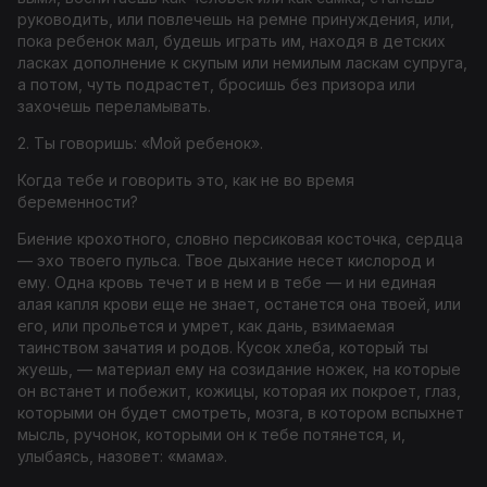
руководить, или повлечешь на ремне принуждения, или,
пока ребенок мал, будешь играть им, находя в детских
ласках дополнение к скупым или немилым ласкам супруга,
а потом, чуть подрастет, бросишь без призора или
захочешь переламывать.
2. Ты говоришь: «Мой ребенок».
Когда тебе и говорить это, как не во время
беременности?
Биение крохотного, словно персиковая косточка, сердца
— эхо твоего пульса. Твое дыхание несет кислород и
ему. Одна кровь течет и в нем и в тебе — и ни единая
алая капля крови еще не знает, останется она твоей, или
его, или прольется и умрет, как дань, взимаемая
таинством зачатия и родов. Кусок хлеба, который ты
жуешь, — материал ему на созидание ножек, на которые
он встанет и побежит, кожицы, которая их покроет, глаз,
которыми он будет смотреть, мозга, в котором вспыхнет
мысль, ручонок, которыми он к тебе потянется, и,
улыбаясь, назовет: «мама».