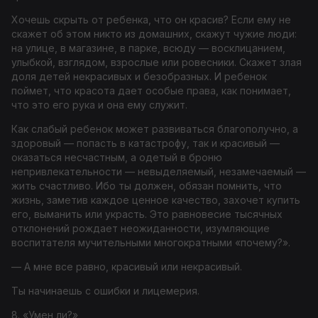
Хочешь скрыть от ребенка, что он красив? Если ему не
скажет об этом никто из домашних, скажут чужие люди:
на улице, в магазине, в парке, всюду — восклицанием,
улыбкой, взглядом, взрослые или ровесники. Скажет злая
доля детей некрасивых и безобразных. И ребенок
поймет, что красота дает особые права, как понимает,
что это его рука и она ему служит.
Как слабый ребенок может развиваться благополучно, а
здоровый — попасть в катастрофу, так и красивый —
оказаться несчастным, а одетый в броню
непривлекательности — невыделяемый, незамечаемый —
жить счастливо. Ибо ты должен, обязан помнить, что
жизнь, заметив каждое ценное качество, захочет купить
его, выманить или украсть. Это равновесие тысячных
отклонений рождает неожиданности, изумляющие
воспитателя мучительными многократными «почему?».
— А мне все равно, красивый или некрасивый.
Ты начинаешь с ошибки и лицемерия.
8. «Умен ли?»