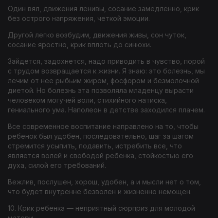
Один вял, движения ленивы, сосание замедленно, крик
без острого напряжения, четкой эмоции.
Другой легко возбудим, движения живы, сон чуток,
сосание яростно, крик вплоть до синюхи.
Зайдется, задохнется, надо приводить в чувство, порой
с трудом возвращается к жизни. Я знаю: это болезнь, мы
лечим от нее рыбьим жиром, фосфором и безмолочной
диетой. Но болезнь эта позволяла младенцу вырасти
человеком могучей воли, стихийного натиска,
гениального ума. Наполеон в детстве заходился плачем.
Все современное воспитание направлено на то, чтобы
ребенок был удобен, последовательно, шаг за шагом
стремится усыпить, подавить, истребить все, что
является волей и свободой ребенка, стойкостью его
духа, силой его требований.
Вежлив, послушен, хорош, удобен, а и мысли нет о том,
что будет внутренне безволен и жизненно немощен.
10. Крик ребенка — неприятный сюрприз для молодой
матери.