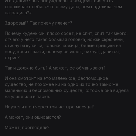
И в долгие часы вынужденного бездействия мать
спрашивает себя: «Что я ему дала, чем наделила, чем
наградила?»
Здоровый? Так почему плачет?
Почему худенький, плохо сосет, не спит, спит так много,
отчего у него такая большая головка, ножки скрючены,
стиснуты кулачки, красная кожица, белые прыщики на
носу, косят глазки, почему он икает, чихнул, давится,
охрип?
Так и должно быть? А может, ее обманывают?
И она смотрит на это маленькое, беспомощное
существо, не похожее ни на одно из точно таких же
маленьких и беспомощных существ, которые она видела
на улице или в парке.
Неужели и он через три-четыре месяца?..
А может, они ошибаются?
Может, проглядели?