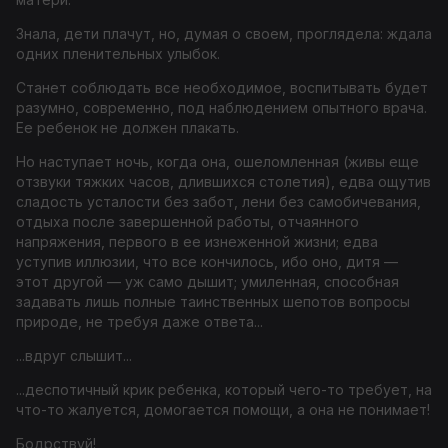
Знала, дети плачут, но, думая о своем, проглядела: ждала
одних пленительных улыбок.
Станет соблюдать все необходимое, воспитывать будет
разумно, современно, под наблюдением опытного врача.
Ее ребенок не должен плакать.
Но наступает ночь, когда она, ошеломленная (живы еще
отзвуки тяжких часов, длившихся столетия), едва ощутив
сладость усталости без забот, лени без самобичевания,
отдыха после завершенной работы, отчаянного
напряжения, первого в ее изнеженной жизни; едва
уступив иллюзии, что все кончилось, ибо оно, дитя —
этот другой — уж само дышит; умиленная, способная
задавать лишь полные таинственных шепотов вопросы
природе, не требуя даже ответа...
...вдруг слышит...
...деспотичный крик ребенка, который чего-то требует, на
что-то жалуется, домогается помощи, а она не понимает!
Бодрствуй!