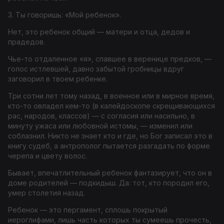
3. Ты говоришь: «Мой ребенок».
Нет, это ребенок общий — матери и отца, дедов и
прадедов.
Чье-то отдаленное «я», спавшее в веренице предков, —
голос истлевшей, давно забытой гробницы вдруг
заговорил в твоем ребенке.
Три сотни лет тому назад, в военное или в мирное время,
кто-то овладел кем-то (в калейдоскопе скрещивающихся
рас, народов, классов) — с согласия или насильно, в
минуту ужаса или любовной истомы, — изменил или
соблазнил. Никто не знает кто и где, но Бог записал это в
книгу судеб, а антрополог пытается разгадать по форме
черепа и цвету волос.
Бывает, впечатлительный ребенок фантазирует, что он в
доме родителей — подкидыш. Да: тот, кто породил его,
умер столетия назад.
Ребенок — это пергамент, сплошь покрытый
иероглифами, лишь часть которых ты сумеешь прочесть,