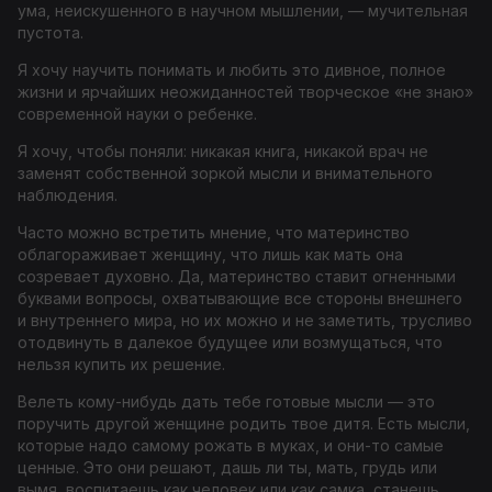
ума, неискушенного в научном мышлении, — мучительная
пустота.
Я хочу научить понимать и любить это дивное, полное
жизни и ярчайших неожиданностей творческое «не знаю»
современной науки о ребенке.
Я хочу, чтобы поняли: никакая книга, никакой врач не
заменят собственной зоркой мысли и внимательного
наблюдения.
Часто можно встретить мнение, что материнство
облагораживает женщину, что лишь как мать она
созревает духовно. Да, материнство ставит огненными
буквами вопросы, охватывающие все стороны внешнего
и внутреннего мира, но их можно и не заметить, трусливо
отодвинуть в далекое будущее или возмущаться, что
нельзя купить их решение.
Велеть кому-нибудь дать тебе готовые мысли — это
поручить другой женщине родить твое дитя. Есть мысли,
которые надо самому рожать в муках, и они-то самые
ценные. Это они решают, дашь ли ты, мать, грудь или
вымя, воспитаешь как человек или как самка, станешь