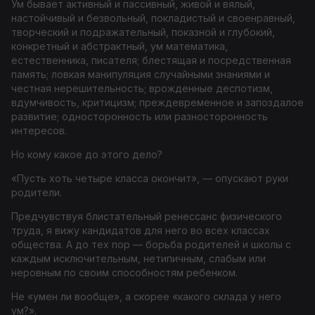
Ум бывает активный и пассивный, живой и вялый,
настойчивый и безвольный, покладистый и своенравный,
творческий и подражательный, показной и глубокий,
конкретный и абстрактный, ум математика,
естественника, писателя; блестящая и посредственная
память; ловкая манипуляция случайными знаниями и
честная нерешительность; врожденные деспотизм,
вдумчивость, критицизм; преждевременное и запоздалое
развитие; односторонность или разносторонность
интересов.
Но кому какое до этого дело?
«Пусть хоть четыре класса окончит», — опускают руки
родители.
Предчувствуя блистательный ренессанс физического
труда, я вижу кандидатов для него во всех классах
общества. А до тех пор — борьба родителей и школы с
каждым исключительным, нетипичным, слабым или
неровным по своим способностям ребенком.
Не «умен ли вообще», а скорее «какого склада у него
ум?».