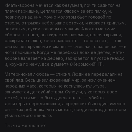
«Мать-ворона мечется как безумная, почти садится на
плечи парнишке, цепляется клювом за его палку, и,
повиснув над ним, точно молотом бьет головой по
стволу, отгрызая небольшие веточки, и каркает хриплым,
натужным, сухим голосом отчаяния. А когда мальчик
сбросит птенца, она кидается наземь и, волоча крылья,
раскрывает клюв, хочет закаркать — голоса нет, — так
она машет крыльями и скачет — смешная, ошалевшая — в
ноги парнишке. Когда же перебьют всех ее детей, мать-
ворона взлетает на дерево, забирается в пустое гнездо
и, кружа по нему, все думает» (Жеромский) [1].
Материнская любовь — стихия. Люди ее переделали на
свой лад. Весь цивилизованный мир, за исключением
народных масс, которых не коснулась культура,
занимается детоубийством. Супруги, у которых двое
детей, хотя могло быть двенадцать, — убийцы
десятерых неродившихся, а среди них был один, именно
он — «их ребенок». Быть может, среди нерожденных они
убили самого ценного.
Так что же делать?