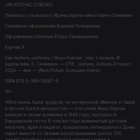
JAK KOCHAĆ DZIECKO
Перевод с польского Ирины Адельгейм и Кинги Сенкевич
Серийное оформление Вад
има Пожидаева
Оформление обложки Егор
а Саламашенко
Корчак Я.
Как любить ребенка / Януш Корчак ; пер. с польск. И.
Адельгейм, К. Сенкевич. — СПб. : Азбука, Азбука-Аттикус,
2024. — вкл. — (Non-Fiction. Большие книги).
ISBN 978-5-389-25587-6
16+
«Моя жизнь была трудной, но интересной. Именно о такой
я просил Бога в молодости» — эти слова Януш Корчак
записал в своем дневнике в 1942 году, находясь в
Варшавском гетто. В том же году знаменитый детский
писатель, врач и педагог, основатель легендарного Дома
сирот вместе со своими воспитанниками (около 200
детей) погибнет в концентрационном лагере в