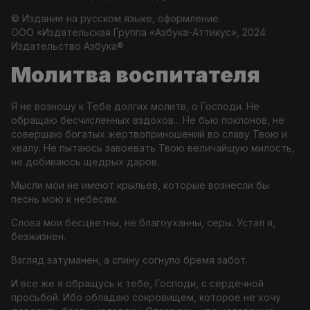
© Издание на русском языке, оформление.
ООО «Издательская Группа «Азбука-Аттикус», 2024
Издательство
Азбука®
Молитва воспитателя
Я не возношу к Тебе долгих молитв, о Господи. Не
обращаю бесчисленных вздохов... Не бью поклонов, не
совершаю богатых жертвоприношений во славу Твою и
хвалу. Не пытаюсь завоевать Твою величайшую милость,
не добиваюсь щедрых даров.
Мысли мои не имеют крыльев, которые вознесли бы
песнь мою к небесам.
Слова мои бесцветны, не благоуханны, серы. Устал я,
безжизнен.
Взгляд затуманен, а спину согнуло бремя забот.
И все же я обращусь к тебе, Господи, с сердечной
просьбой. Ибо обладаю сокровищем, которое не хочу