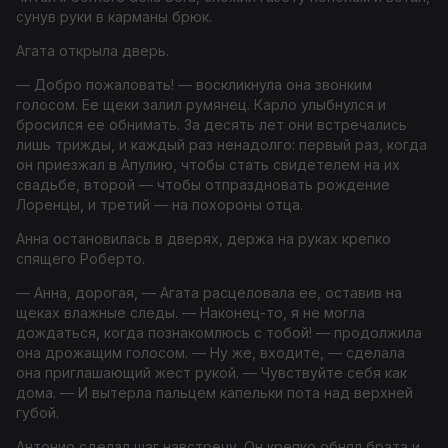
сунув руки в карманы брюк.
Агата открыла дверь.
— Добро пожаловать! — воскликнула она звонким
голосом. Ее щеки залил румянец. Карло улыбнулся и
бросился ее обнимать. За десять лет они встречались
лишь трижды, и каждый раз ненадолго: первый раз, когда
он приезжал в Апулию, чтобы стать свидетелем на их
свадьбе, второй — чтобы отпраздновать рождение
Лоренцы, и третий — на похороны отца.
Анна остановилась в дверях, держа на руках крепко
спящего Роберто.
— Анна, дорогая, — Агата расцеловала ее, оставив на
щеках влажные следы. — Наконец-то, я не могла
дождаться, когда познакомлюсь с тобой! — продолжила
она дрожащим голосом. — Ну же, входите, — сделала
она приглашающий жест рукой. — Чувствуйте себя как
дома. — И вытерла пальцем капельки пота над верхней
губой.
Антонио сделал шаг навстречу. Он крепко обнял брата и