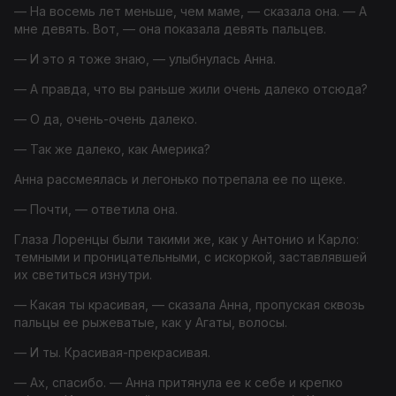
— На восемь лет меньше, чем маме, — сказала она. — А
мне девять. Вот, — она показала девять пальцев.
— И это я тоже знаю, — улыбнулась Анна.
— А правда, что вы раньше жили очень далеко отсюда?
— О да, очень-очень далеко.
— Так же далеко, как Америка?
Анна рассмеялась и легонько потрепала ее по щеке.
— Почти, — ответила она.
Глаза Лоренцы были такими же, как у Антонио и Карло:
темными и проницательными, с искоркой, заставлявшей
их светиться изнутри.
— Какая ты красивая, — сказала Анна, пропуская сквозь
пальцы ее рыжеватые, как у Агаты, волосы.
— И ты. Красивая-прекрасивая.
— Ах, спасибо. — Анна притянула ее к себе и крепко