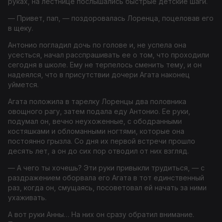
руках, на лестнице послышались быстрые детские шаги.
— Привет, пап, — поздоровалась Лоренца, поцеловав его
в щеку.
Антонио погладил дочь по голове и, не успела она
усесться, начал расспрашивать ее о том, что проходили
сегодня в школе. Ему не терпелось сменить тему, и он
надеялся, что в присутствии дочери Агата наконец
уймется.
Агата положила в тарелку Лоренцы два половника
овощного рагу, затем подала еду Антонио. Ее руки,
подумал он, вечно неухоженные, с ободранными
костяшками и обломанными ногтями, которые она
постоянно грызла. Со дня их первой встречи прошло
десять лет, а он до сих пор отводил от них взгляд.
— А чего ты хочешь? Эти руки привыкли трудиться, — с
раздражением оборвала его Агата в тот единственный
раз, когда он, смущаясь, посоветовал ей начать за ними
ухаживать.
А вот руки Анны… На них он сразу обратил внимание.