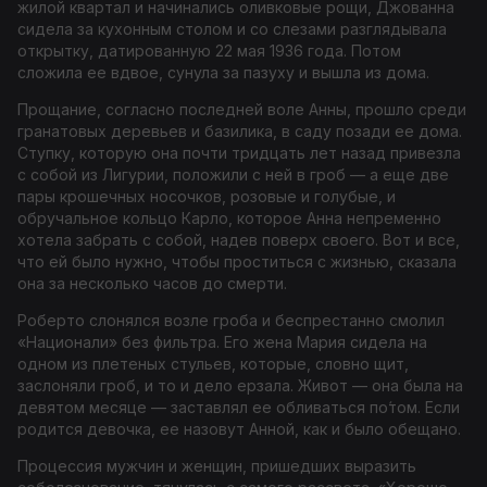
жилой квартал и начинались оливковые рощи, Джованна
сидела за кухонным столом и со слезами разглядывала
открытку, датированную 22 мая 1936 года. Потом
сложила ее вдвое, сунула за пазуху и вышла из дома.
Прощание, согласно последней воле Анны, прошло среди
гранатовых деревьев и базилика, в саду позади ее дома.
Ступку, которую она почти тридцать лет назад привезла
с собой из Лигурии, положили с ней в гроб — а еще две
пары крошечных носочков, розовые и голубые, и
обручальное кольцо Карло, которое Анна непременно
хотела забрать с собой, надев поверх своего. Вот и все,
что ей было нужно, чтобы проститься с жизнью, сказала
она за несколько часов до смерти.
Роберто слонялся возле гроба и беспрестанно смолил
«Национали» без фильтра. Его жена Мария сидела на
одном из плетеных стульев, которые, словно щит,
заслоняли гроб, и то и дело ерзала. Живот — она была на
девятом месяце — заставлял ее обливаться по́том. Если
родится девочка, ее назовут Анной, как и было обещано.
Процессия мужчин и женщин, пришедших выразить