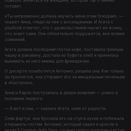
повезло жениться на женщине, которая так отменно
готовит.
«Ты непременно должна научить меня этим блюдам», —
скажет Анна, глядя на нее с восхищением. И Агата с
улыбкой ответит, что с удовольствием научит ее всему,
что знает сама. Они обязательно подружатся, вне всяких
сомнений.
Агата допила последний глоток кофе, поставила грязную
чашку в раковину, достала из буфета хлеб и принялась
вынимать из него мякиш для фрикаделек.
О десерте позаботится Антонио, решила она. Как только
он проснется, она отправит его за миндальным печеньем
в «Кастелло».
Анна и Карло постучались в двери вовремя — ровно в
половине первого.
— А вот и они, — сказала Агата, сияя от радости.
Сняв фартук, она бросила его на стул в кухне и побежала
открывать гостям. Антонио, который сидел в кресле и
читал Il Corriere della Sera, сложил газету пополам и встал,