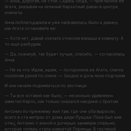
— Анна, дорогая, не стой. Садись сюда, — пригласила ее
Агата, указывая на зеленый бархатный диван в центре
комнаты.
Анна поблагодарила и уже направилась было к дивану,
как Агата остановила ее:
— Хотя нет, давай сначала отнесем малыша в комнату. А
то еще разбудим.
— Да, пожалуй, так будет лучше, спасибо, — согласилась
Анна.
— Не за что. Идем, идем, — поторопила ее Агата, слегка
похлопав рукой по спине. — Заодно и дочь мою подгоним.
И они начали подниматься по лестнице.
— Ты все оставил как было, — несколько удивленно
заметил Карло, как только оказался наедине с братом.
Антонио по-прежнему жил там, где они оба выросли,
всего в ста метрах от дома дяди Луиджи. Пока был жив
отец, Антонио с женой и дочерью занимали спальню,
которая теперь стала комнатой Лоренцы. В гостиной