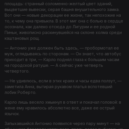
площадь: странный соломенно-желтый цвет зданий,
выцветшие вывески, серая башня внушительного замка.
Вот они — новые декорации ее жизни, так непохожие на
то, к чему она привыкла. В этот миг она с болью в сердце
осознала, как далеко отсюда до Лигурии и ее родной
Пиньи, живописно раскинувшейся на склоне холма среди
каштановых рощ.
— Антонио уже должен быть здесь, — пробормотал ее
муж, оглядываясь по сторонам. — Он знает, что автобус
приходит в три, — Карло поднял глаза к большим часам
на городской ратуше. — А сейчас уже четверть
четвертого.
— Не удивлюсь, если в этих краях и часы едва ползут, —
заметила Анна, вытирая рукавом платья вспотевший
лобик Роберто.
Карло лишь весело хмыкнул в ответ и покачал головой: в
жене ему нравилось абсолютно все, даже ее острый
язычок.
Запыхавшийся Антонио появился через пару минут — на