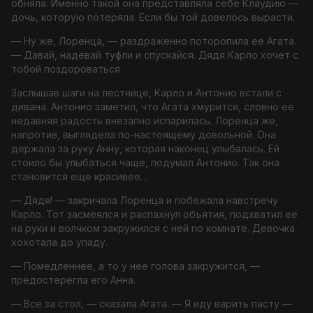
обняла. Именно такой она представляла себе Клаудию —
дочь, которую потеряла. Если бы той довелось вырасти.
— Ну же, Лоренца, — раздраженно поторопила ее Агата.
— Давай, надевай туфли и спускайся. Дядя Карло хочет с
тобой поздороваться.
Заслышав шаги на лестнице, Карло и Антонио встали с
дивана. Антонио заметил, что Агата хмурится, словно ее
недавняя радость внезапно испарилась. Лоренца же,
напротив, выглядела по-настоящему довольной. Она
держала за руку Анну, которая наконец улыбалась. Ей
стоило бы улыбаться чаще, подумал Антонио. Так она
становится еще красивее…
— Дядя! — закричала Лоренца и побежала навстречу
Карло. Тот засмеялся и распахнул объятия, подхватил ее
на руки и волчком закружился с ней по комнате. Девочка
хохотала до упаду.
— Помедленнее, а то у нее голова закружится, —
предостерегла его Анна.
— Все за стол, — сказала Агата. — Я иду варить пасту —