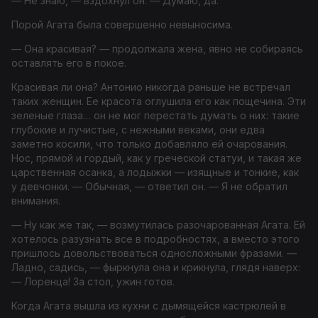
— Не знаю, — вздохнул он. — Думаю, да.
Порой Агата была совершенно невыносима.
— Она красивая? — продолжала жена, явно не собираясь
оставлять его в покое.
Красивая ли она? Антонио никогда раньше не встречал
таких женщин. Ее красота оглушила его как пощечина. Эти
зеленые глаза… он не мог перестать думать о них: такие
глубокие и лучистые, с нежными веками, они едва
заметно косили, что только добавляло ей очарования.
Нос, прямой и гордый, как у греческой статуи, и такая же
царственная осанка, а лодыжки — изящные и тонкие, как
у девчонки. — Обычная, — ответил он. — Я не обратил
внимания.
— Ну как же так, — возмутилась разочарованная Агата. Ей
хотелось разузнать все в подробностях, а вместо этого
пришлось довольствоваться односложными фразами. —
Ладно, садись, — фыркнула она и крикнула, глядя наверх:
— Лоренца! За стол, ужин готов.
Когда Агата вышла из кухни с дымящейся кастрюлей в