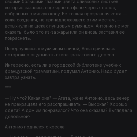
своими большими глазами цвета оливковых листьев,
которые казались еще ярче на фоне черных волос,
собранных в мягкую косу. Ее тонкая прозрачная кожа —
кожа создания, не принадлежавшего этим местам, —
вспыхнула на щеках пунцовым румянцем. Антонио не мог
сказать, было это из-за жары или он вновь заставил ее
покраснеть.
Повернувшись к мужчинам спиной, Анна принялась
осторожно ощупывать ствол гранатового дерева.
Интересно, есть ли в городской библиотеке учебник
французской грамматики
, подумал Антонио. Надо будет
завтра узнать.
***
— Ну что? Какая она? — Агата, жена Антонио, весь вечер
не прекращала его расспрашивать. — Высокая? Хорошо
одета? А дом им понравился? Что она сказала? Выглядела
довольной?
Антонио поднялся с кресла.