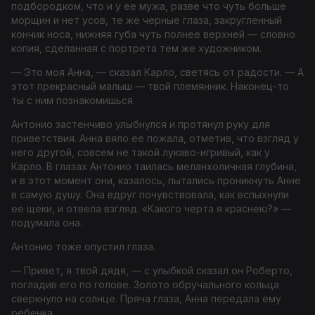
подбородком, что и у ее мужа, разве что чуть больше
морщин и нет усов, те же черные глаза, закругленный
кончик носа, нижняя губа чуть полнее верхней — словно
копия, сделанная с портрета тем же художником.
— Это моя Анна, — сказал Карло, светясь от радости. — А
этот прекрасный малыш — твой племянник. Наконец-то
ты с ним познакомишься.
Антонио застенчиво улыбнулся и протянул руку для
приветствия. Анна вяло ее пожала, отметив, что взгляд у
него другой, совсем не такой лукаво-игривый, как у
Карло. В глазах Антонио таилась меланхоличная глубина,
и в этот момент они, казалось, пытались проникнуть Анне
в самую душу. Она вдруг почувствовала, как вспыхнули
ее щеки, и отвела взгляд. «Какого черта я краснею?» —
подумала она.
Антонио тоже опустил глаза.
— Привет, я твой дядя, — с улыбкой сказал он Роберто,
погладив его по голове. Золото обручального кольца
сверкнуло на солнце. Пряча глаза, Анна передала ему
ребенка.