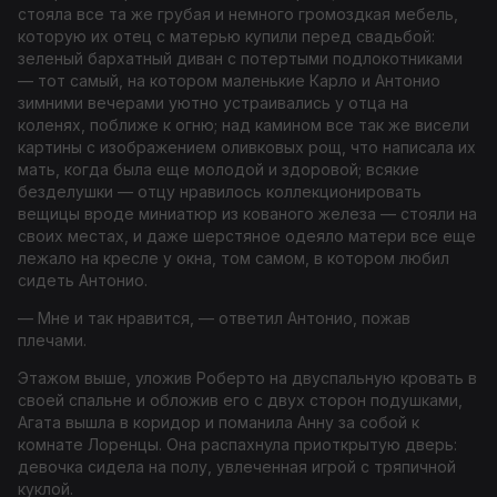
стояла все та же грубая и немного громоздкая мебель,
которую их отец с матерью купили перед свадьбой:
зеленый бархатный диван с потертыми подлокотниками
— тот самый, на котором маленькие Карло и Антонио
зимними вечерами уютно устраивались у отца на
коленях, поближе к огню; над камином все так же висели
картины с изображением оливковых рощ, что написала их
мать, когда была еще молодой и здоровой; всякие
безделушки — отцу нравилось коллекционировать
вещицы вроде миниатюр из кованого железа — стояли на
своих местах, и даже шерстяное одеяло матери все еще
лежало на кресле у окна, том самом, в котором любил
сидеть Антонио.
— Мне и так нравится, — ответил Антонио, пожав
плечами.
Этажом выше, уложив Роберто на двуспальную кровать в
своей спальне и обложив его с двух сторон подушками,
Агата вышла в коридор и поманила Анну за собой к
комнате Лоренцы. Она распахнула приоткрытую дверь:
девочка сидела на полу, увлеченная игрой с тряпичной
куклой.