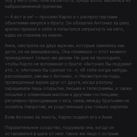
лбу у него блестели капли пота, прядь волос выбилась из
набриолиненной прически.
— А вот и он! — просиял Карло и с распростертыми
объятиями кинулся к брату. Он обхватил Антонио за шею,
крепко прижал к себе и попытался запрыгнуть на него,
едва не повалив на землю.
Анна, смотрела на двух мужчин, которые смеялись как
дети, но не вмешивалась. Она понимала — этот момент
принадлежит только им двоим. Ни дня не проходило,
чтобы Карло не вспоминал о брате: «Антонио бы подумал
это…», «Антонио бы сделал то…», «Я тебе когда-нибудь
рассказывал, как мы с Антонио…». Несмотря на годы,
проведенные вдали друг от друга, когда разлуку
скрашивали лишь открытки, письма и телеграммы, а также
посылки с оливковым маслом и другими гостинцами,
регулярно приходившие с юга, связь между братьями не
ослабла. Напротив, их родственные узы только окрепли.
Взяв Антонио за локоть, Карло подвел его к Анне.
Поразительное сходство, подумала она, когда он
остановился в шаге от нее: такое же лицо с острым