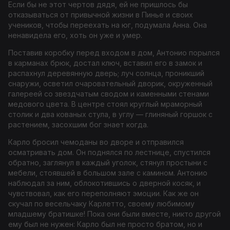
Если бы не этот чертов дядя, ей не пришлось бы
отказываться от привычной жизни в Пинье и своих
учеников, чтобы переехать на юг, подумала Анна. Она
ненавидела его, хоть он уже и умер.
Поставив коробку перед входом в дом, Антонио порылся
в карманах брюк, достал ключ, вставил его в замок и
распахнул деревянную дверь; луч солнца, проникший
снаружи, осветил очаровательный дворик, окруженный
галереей со звездчатым сводом и каменными стенами
медового цвета. В центре стоял круглый мраморный
столик и два кованых стула, в углу — глиняный горшок с
растением, засохшим бог знает когда.
Карло бросил чемоданы во дворе и отправился
осматривать дом. Он поднялся по лестнице, спустился
обратно, заглянул в каждый уголок, стянул простыни с
мебели, стоявшей в большом зале с камином. Антонио
наблюдал за ним, облокотившись о дверной косяк, и
чувствовал, как его переполняют эмоции. Как же он
скучал по весельчаку Карлетто, своему любимому
младшему братишке! Пока они были вместе, никто другой
ему был не нужен: Карло был не просто братом, но и