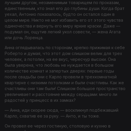
лучшим другом, незаменимым товарищем по проказам,
единственным, кто знал его до глубины души. Когда брат
уехал, Антонио показалось, будто он остался один в
целом мире. Никто не мог избавить его от этого чувства
одиночества и вернуть его миру яркие краски. Даже —
подумал он, ощутив легкий укол совести, — жена Агата
или дочь Лоренца.
Анна оглядывалась по сторонам, крепко прижимая к себе
Роберто и думая, что этот дом слишком велик для трех
человек, а потолки, на ее вкус, чересчур высоки. Она
была уверена, что любовь не нуждается в большом
количестве комнат и запертых дверях: первые годы
после свадьбы они с Карло провели в трехкомнатной
квартирке с низкими потолками и были счастливы. Как же
счастливы они там были! Слишком большое пространство
увеличивает и расстояние между сердцами: много ли
радостей у принцесс в их замках?
— Анна, иди скорее сюда, — воскликнул подбежавший
Карло, схватив ее за руку. — Анто, и ты тоже.
Он провел ее через гостиную, столовую и кухню в