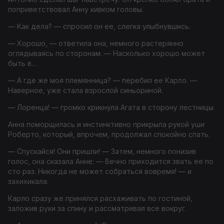
поприветствовал Анну кивком головы.
— Как дела? — спросил он ее, слегка улыбнувшись.
— Хорошо, — ответила она, немного растерянно
оглядываясь по сторонам. — Насколько хорошо может
быть в…
— А где же моя племянница? — перебил ее Карло. —
Наверное, уже стала взрослой синьориной.
— Лоренца! — громко крикнула Агата в сторону лестницы.
Анна поморщилась и инстинктивно прикрыла рукой уши
Роберто, который, впрочем, продолжал спокойно спать.
— Спускайся! Они пришли! — Затем, немного понизив
голос, она сказала Анне: — Вечно приходится звать ее по
сто раз. Никогда не может собраться вовремя! — и
захихикала.
Карло сразу же принялся расхаживать по гостиной,
заложив руки за спину и рассматривая все вокруг.