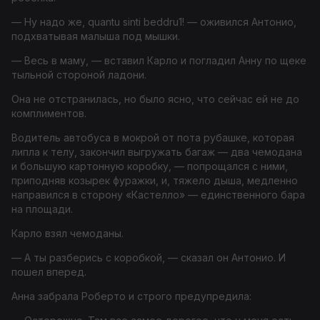
— Ну надо же,
quantu sinti beddru
1
! — оживился Антонио,
подхватывая малыша под мышки.
— Весь в маму, — вставил Карло и погладил Анну по щеке
тыльной стороной ладони.
Она не отстранилась, но было ясно, что сейчас ей не до
комплиментов.
Водитель автобуса в мокрой от пота рубашке, которая
липла к телу, закончил выгружать багаж — два чемодана
и большую картонную коробку, — попрощался с ними,
приподняв козырек фуражки, и, тяжело дыша, медленно
направился в сторону «Кастелло» — единственного бара
на площади.
Карло взял чемоданы.
— А ты разберись с коробкой, — сказал он Антонио. И
пошел вперед.
Анна забрала Роберто и строго предупредила: