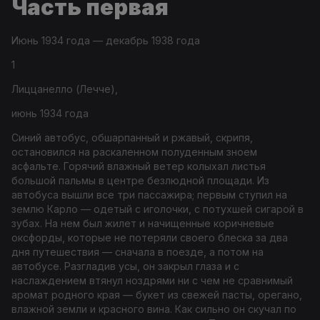
Часть первая
Июнь 1934 года — декабрь 1938 года
1
Лиццанелло (Лечче),
июнь 1934 года
Синий автобус, обшарпанный и ржавый, скрипя,
остановился на раскаленном полуденным зноем
асфальте. Горячий влажный ветер колыхал листья
большой пальмы в центре безлюдной площади. Из
автобуса вышли все три пассажира; первым ступил на
землю Карло — одетый с иголочки, с потухшей сигарой в
зубах. На нем был жилет и начищенные коричневые
оксфорды, которые не потеряли своего блеска за два
дня путешествия — сначала в поезде, а потом на
автобусе. Разгладив усы, он закрыл глаза и с
наслаждением втянул ноздрями ни с чем не сравнимый
аромат родного края — букет из свежей пасты, орегано,
влажной земли и красного вина. Как сильно он скучал по