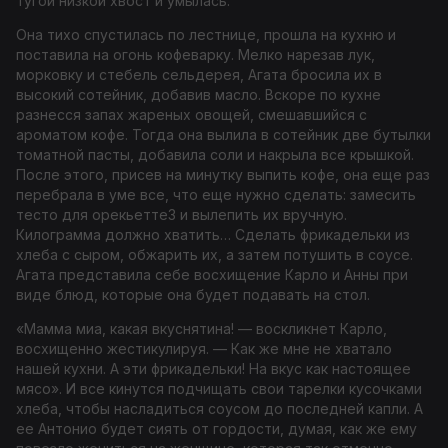
тугой низкой хвост и умылась.
Она тихо спустилась по лестнице, прошла на кухню и
поставила на огонь кофеварку. Мелко нарезав лук,
морковку и стебель сельдерея, Агата бросила их в
высокий сотейник, добавив масло. Вскоре по кухне
разнесся запах жареных овощей, смешавшийся с
ароматом кофе. Тогда она вылила в сотейник две бутылки
томатной пасты, добавила соли и накрыла все крышкой.
После этого, присев на минутку выпить кофе, она еще раз
перебрала в уме все, что еще нужно сделать: замесить
тесто для орекьетте
3
и вылепить их вручную.
Килограмма должно хватить… Сделать фрикадельки из
хлеба с сыром, обжарить их, а затем потушить в соусе.
Агата представила себе восхищение Карло и Анны при
виде блюд, которые она будет подавать на стол.
«Мамма миа, какая вкуснятина! — воскликнет Карло,
восхищенно жестикулируя. — Как же мне не хватало
нашей кухни. А эти фрикадельки! На вкус как настоящее
мясо». И все кинутся подчищать свои тарелки кусочками
хлеба, чтобы насладиться соусом до последней капли. А
ее Антонио будет сиять от гордости, думая, как же ему