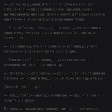
— Вот уж не думала, что она и впрямь на тот свет
отправится, — проворчала донна Кармела, сонно
выглядывая из дверей. Круги у нее под глазами казались
еще темнее из-за разводов вчерашней туши.
— Упокой Господь ее душу, — откликнулась соседка в
халате из дома напротив и осенила себя крестным
знамением.
— Говорили же, что она болела, — встряла другая с
балкона. — Давненько ее не было видно.
— Бронхи у ней, я слыхала, — уточнила дородная
женщина, подметавшая крыльцо.
— Почтальонская болезнь, — пояснила та, что стояла на
балконе. — Помните Феруччо? Он тоже молодым умер.
Донна Кармела скривилась.
— Пойду поглажу выходное платье, — бросила она и
скрылась в доме.
В одном из домов неподалеку, там, где заканчивался