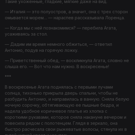
Такие ухоженные, гладкие, мягкие даже на вид.
— Италия — это полуостров, а значит, она с трех сторон
омывается морем… — нараспев рассказывала Лоренца.
— Когда мы с ней познакомимся? — перебила Агата,
усаживаясь за стол.
— Дадим им время немного обжиться, — ответил
Антонио, подув на горячую ложку.
— Приветственный обед, — воскликнула Агата, словно не
слыша его. — Вот что нам нужно. В воскресенье!
***
В воскресенье Агата поднялась с первыми лучами
солнца, тихонько прикрыла дверь спальни, чтобы не
разбудить Антонио, и направилась в ванную. Сняла белую
ночную сорочку, обтягивающую ее пышные бедра, и
надела удобное коричневое платье из хлопка с
короткими рукавами, которое сняла накануне вечером и
повесила рядом с полотенцем. Глядя в зеркало, она
быстро расчесала свои рыжеватые волосы, стянула их в