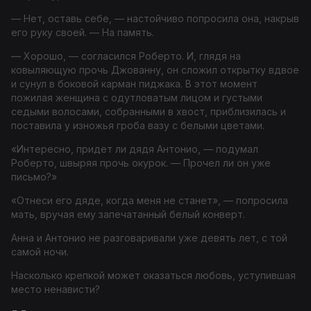
— Нет, оставь себе, — настойчиво попросила она, накрыв
его руку своей. — На память.
— Хорошо, — согласился Роберто. И, глядя на
ковыляющую прочь Джованну, он сложил открытку вдвое
и сунул в боковой карман пиджака. В этот момент
пожилая женщина с одутловатым лицом и густыми
седыми волосами, собранными в хвост, приблизилась и
поставила у изножья гроба вазу с белыми цветами.
«Интересно, придет ли дядя Антонио, — подумал
Роберто, швыряя прочь окурок. — Прочел ли он уже
письмо?»
«Отнеси его дяде, когда меня не станет», — попросила
мать, вручая ему запечатанный белый конверт.
Анна и Антонио не разговаривали уже девять лет, с той
самой ночи.
Насколько крепкой может оказаться любовь, уступившая
место ненависти?