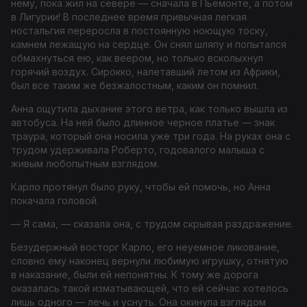
нему, пока жил на севере — сначала в Пьемонте, а потом
в Лигурии! В последнее время привычная легкая
ностальгия переросла в постоянную ноющую тоску,
камнем лежащую на сердце. Он снял шляпу и попытался
обмахнуться ею, как веером, но только всколыхнул
горячий воздух. Сирокко, налетавший летом из Африки,
был все таким же безжалостным, каким он помнил.
Анна ощутила дыхание этого ветра, как только вышла из
автобуса. На ней было длинное черное платье — знак
траура, который она носила уже три года. На руках она с
трудом удерживала Роберто, годовалого малыша с
живым любопытным взглядом.
Карло протянул было руку, чтобы ей помочь, но Анна
покачала головой.
— Я сама, — сказала она, с трудом скрывая раздражение.
Безудержный восторг Карло, его неуемное ликование,
словно ему наконец вернули любимую игрушку, отнятую
в наказание, были ей непонятны. К тому же дорога
оказалась такой изматывающей, что ей сейчас хотелось
лишь одного — лечь и уснуть. Она окинула взглядом