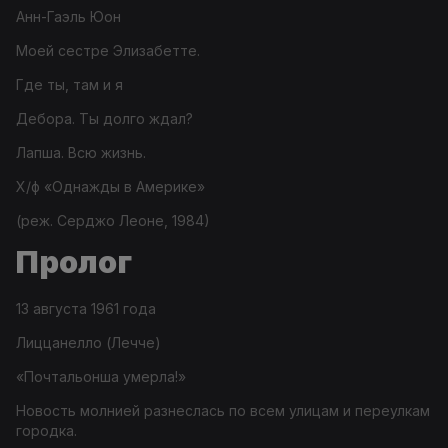
Анн-Гаэль Юон
Моей сестре Элизабетте.
Где ты, там и я
Дебора.
Ты долго ждал?
Лапша.
Всю жизнь.
Х/ф «Однажды в Америке»
(реж. Серджо Леоне, 1984)
Пролог
13 августа 1961 года
Лиццанелло (Лечче)
«Почтальонша умерла!»
Новость молнией разнеслась по всем улицам и переулкам
городка.