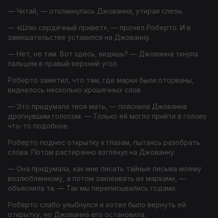
— Читай, — откликнулась Джованна, утирая слезы.
— «Шлю сердечный привет», — прочел Роберто. И в
замешательстве уставился на Джованну.
— Нет, не там. Вот здесь, видишь? — Джованна ткнула
пальцем в правый верхний угол.
Роберто заметил, что там, где марки были оторваны,
виднелось несколько крошечных слов.
— Это придумала твоя мать, — пояснила Джованна
дрогнувшим голосом. — Только ей могло прийти в голову
что-то подобное.
Роберто поднес открытку к глазам, пытаясь разобрать
слова. Потом растерянно взглянул на Джованну.
— Она придумала, как мне писать тайные письма моему
возлюбленному, а потом заклеивать их марками, —
объяснила та. — Так мы переписывались годами.
Роберто слабо улыбнулся и хотел было вернуть ей
открытку, но Джованна его остановила.