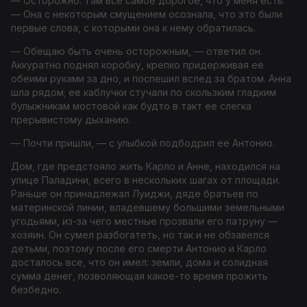
— Осторожно. Там все самое дорогое, что у меня есть.
— Она с некоторым смущением осознала, что это были
первые слова, с которыми она к нему обратилась.
— Обещаю быть очень осторожным, — ответил он.
Аккуратно поднял коробку, крепко придерживая ее
обеими руками за дно, и поспешил вслед за братом. Анна
шла рядом; ее каблучки стучали по скользким гладким
булыжникам мостовой как будто в такт ее слегка
прерывистому дыханию.
— Почти пришли, — с улыбкой подбодрил ее Антонио.
Дом, где предстояло жить Карло и Анне, находился на
улице Паладини, всего в нескольких шагах от площади.
Раньше он принадлежал Луиджи, дяде братьев по
материнской линии, владевшему большими земельными
угодьями, из-за чего местные прозвали его
патруну
—
хозяин. Он сумел разбогатеть, но так и не обзавелся
детьми, поэтому после его смерти Антонио и Карло
досталось все, что он имел: земли, дома и солидная
сумма денег, позволяющая какое-то время прожить
безбедно.