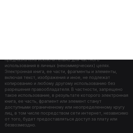
Меню
Войти
Почтальонша
Все права защищены. Данная электронная книга
предназначена исключительно для частного
использования в личных (некоммерческих) целях.
Электронная книга, ее части, фрагменты и элементы,
включая текст, изображения и иное, не подлежат
копированию и любому другому использованию без
разрешения правообладателя. В частности, запрещено
такое использование, в результате которого электронная
книга, ее часть, фрагмент или элемент станут
доступными ограниченному или неопределенному кругу
лиц, в том числе посредством сети интернет, независимо
от того, будет предоставляться доступ за плату или
безвозмездно.