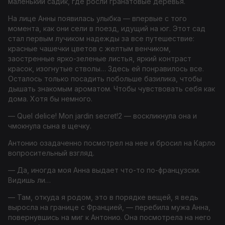
маленький садик, где росли гранатовые деревья.
На лице Анны появилась улыбка — впервые с того
момента, как они сели в поезд, идущий на юг. Этот сад
стал первым лучиком надежды за все путешествие:
красные чашечки цветов с желтым венчиком,
заостренные ярко-зеленые листья, яркий контраст
красок, изогнутые стволы… Здесь ей понравилось все.
Осталось только посадить побольше базилика, чтобы
дышать знакомым ароматом. Чтобы чувствовать себя как
дома. Хотя бы немного.
—
Quel delice!
Mon jardin secret!
2
— воскликнула она и
чмокнула сына в щечку.
Антонио озадаченно посмотрел на нее и бросил на Карло
вопросительный взгляд.
— Да, иногда моя Анна выдает что-то по-французски.
Видишь ли…
— Там, откуда я родом, это в порядке вещей, я ведь
выросла на границе с Францией, — перебила мужа Анна,
повернувшись на миг к Антонио. Она посмотрела на него