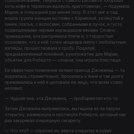
соболезнование, тянулась с самого рассвета. «Хорошо
хоть кофе в термосах вдоволь приготовила», — подумала
Мария, в очередной раз меняя позу. В этот миг в сад
вошла группа женщин во главе с Кармелой, затянутой в
синее платье, с волосами, собранными в пучок, и густо
подведенными черным карандашом веками. Словно
примадонна, она распрямила плечи и, с гордостью
осознавая, что к ней точно мошкара липнут любопытные
взгляды, прошествовала к гробу. Поцелуй,
предназначенный покойной, рукопожатие для Марии,
объятия для Роберто — словом, она играла блестяще.
Ее эффектное появление затмил приход Джованны — та
ворвалась стремительно, бросилась к Анне и так долго
прижималась к ней и целовала ее лицо, что всем стало
неловко.
— Чудна́я она, эта Джованна, — пробормотал кто-то.
Затем Джованна выпрямилась, вытащила из-за пазухи
открытку, развернула и протянула Роберто, который как
раз закуривал очередную сигарету.
— Что это? — спросил он, вертя открытку в руках.