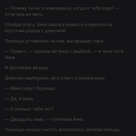
— Почему ты не откликаешься, когда я тебя зову? —
отчитала ее мать.
Обойдя Агату, Анна зашла в комнату и присела на
корточки рядом с девочкой.
Лоренца уставилась на нее, вытаращив глаза.
— Привет, — сказала ей Анна с улыбкой, — я твоя тетя
Анна.
И протянула ей руку.
Девочка улыбнулась ей в ответ и пожала руку.
— Меня зовут Лоренца.
— Да, я знаю.
— А сколько тебе лет?
— Двадцать семь, — ответила Анна.
Лоренца начала считать вполголоса, загибая пальцы.