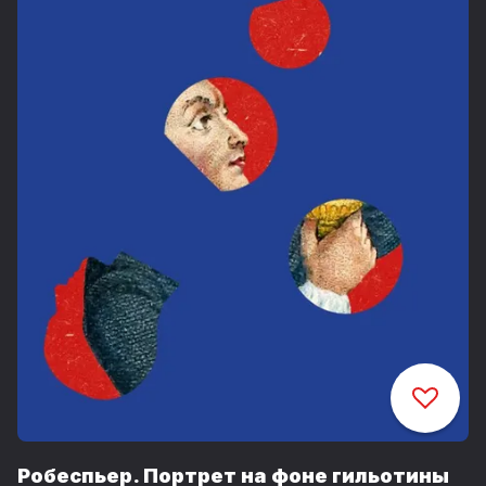
Робеспьер. Портрет на фоне гильотины