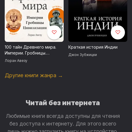
100 тайн Древнего мира.
Краткая история Индии
Империи. Гробницы.
Джон Зубжицки
Цивилизации
Лоран Авезу
Другие книги жанра →
Читай без интернета
Любимые книги всегда доступны для чтения
без доступа к интернету. Для этого всего
лишь нужно загрузить книгу на устройство.