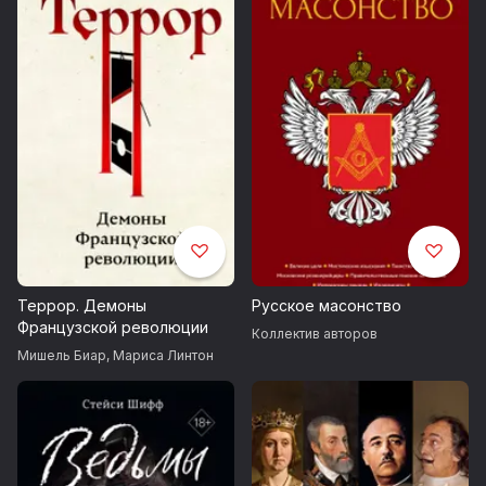
революционных событий, в коллективном
бессознательном, воспроизводимом на страницах
национальной литературы с учетом политических
потрясений, с архивной избыточностью или, наоборот,
с прискорбной недосказанностью». (Филипп Бурден,
Мишель Биар)
Террор. Демоны
Русское масонство
Французской революции
Коллектив авторов
Мишель Биар
,
Мариса Линтон