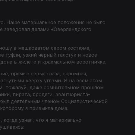
ко. Наше материальное положение не было
ее заведовал делами «Оверлендского
 юношу в мешковатом сером костюме,
е туфли, узкий черный галстук и новое
ндона в жилете и крахмальном воротничке.
ие, прямые серые глаза, скромная,
загнутыми кверху углами. И на всем этом
ом, пожалуй, даже сомнительном прошлом
йки, пирата, бродяги, авантюриста-
н был деятельным членом Социалистической
к которому я привыкла дома.
 когда узнал, что я материально
лушиваясь: