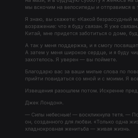
мы вскочим на велосипеды и отправимся в т
Я знаю, вы скажете: «Какой безрассудный 
возражение: что я буду связан. Я уже связа
Китай, мне придется заботиться о доме, буд
А так у меня поддержка, и я смогу посвящат
А затем у меня широкое сердце, и я буду чи
захотелось. Я уверен — вы поймете.
Благодарю вас за ваши милые слова по пово
прийти повидаться со мной и с моими. Я вс
Извещения разошлем потом. Искренне пре
Джек Лондон
».
— Силы небесные! — воскликнула тетя. — По
он, созданного для любви. «Только одна жиз
хладнокровная женитьба — живая жизнь.