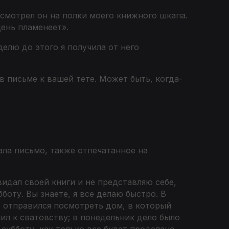
 смотрел он на полки моего книжного шкапа.
ень пламенеет».
елю до этого я получила от него
в письме к вашей тете. Может быть, когда-
жала письмо, также отпечатанное на
идал своей книги и не представляю себе,
боту. Вы знаете, я все делаю быстро. В
Я отправился посмотреть дом, в который
пил к сватовству; в понедельник дело было
субботу, как только все будет проделано,