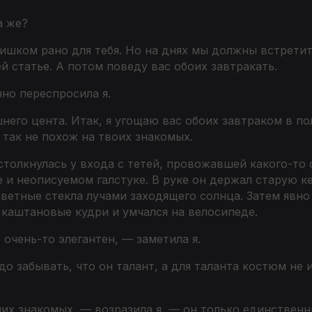
а же?
лишком рано для тебя. Но на днях мы должны встретит
й статье. А потом поведу вас обоих завтракать.
но переспросила я.
шнего цента. Итак, я угощаю вас обоих завтраком в по
так не похож на твоих знакомых.
толкнулась у входа с тетей, провожавшей какого-то с
 и неописуемом галстуке. В руке он держал старую к
ветные стекла лучами заходящего солнца. Затем явн
 каштановые кудри и умчался на велосипеде.
очень-то элегантен, — заметила я.
о забывать, что он талант, а для таланта костюм не и
их знакомых, — возразила я, — он только единственн