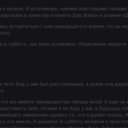
и к музыке. Я вспоминаю, какими блестящими глазами
урировала в качестве комнаты Дэд Мэзон в романе «Д
сь встретиться с ним семнадцатого апреля. Но за нед
иску:
 в субботу, как было условлено. Объяснение найдете 
а тетя. Вид у нее был расстроенный, в руках она дер
о:
что вы имеете преимущество передо мной. Я еще не в
редставить себе, почему я не буду у вас в будущую суб
алейшего намерения сделать то, что я делаю теперь. 
сь эта мысль. Я решился. В субботу вечером я присту
Бесси Мадерн, кузине Минни Мадерн Фикс. В будущую 