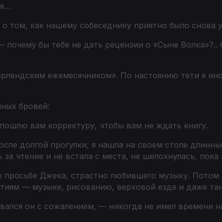
мя…
 о том, как нашему собеседнику приятно было снова
 почему бы тебе не дать рецензии о «Сыне Волка»?.. 
ерлендским ежемесячником». По настоянию тети я ино
нных бровей:
пошлю вам корректуру, чтобы вам не ждать книгу.
сле долгой прогулки, я нашла на своем столе длинны
 за чтение и не встала с места, не шелохнулась, пока
о просьбе Джека, страстно любившего музыку. Потом 
тиям — музыке, рисованию, верховой езде и даже та
вался он с сожалением, — никогда не имел времени на