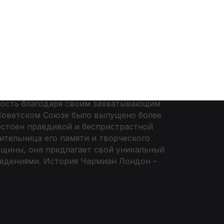
Войти
ность благодаря своим захватывающим
 Советском Союзе было выпущено более
остоен правдивой и беспристрастной
ительница его памяти и творческого
щины, она предлагает свой уникальный
зведениями. История Чармиан Лондон –