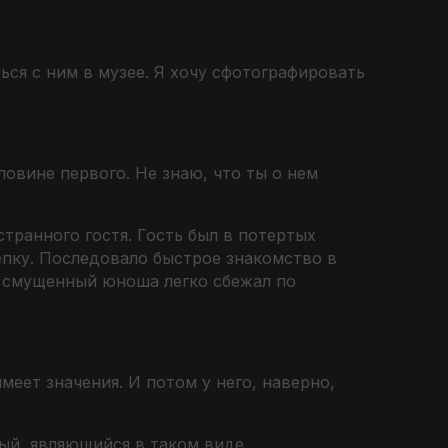
ься с ним в музее. Я хочу сфотографировать
ловине первого. Не знаю, что ты о нем
транного гостя. Гость был в потертых
епку. Последовало быстрое знакомство в
о смущенный юноша легко сбежал по
меет значения. И потом у него, наверно,
ый, являющийся в таком виде.