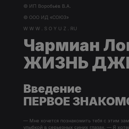
© ИП Воробьёв В.А.
© ООО ИД «СОЮЗ»
W W W . S O Y U Z . RU
Чармиан Ло
ЖИЗНЬ ДЖ
Введение
ПЕРВОЕ ЗНАКОМ
— Мне хочется познакомить тебя с этим за
улыбкой в серьезных синих глазах. — Я хоте