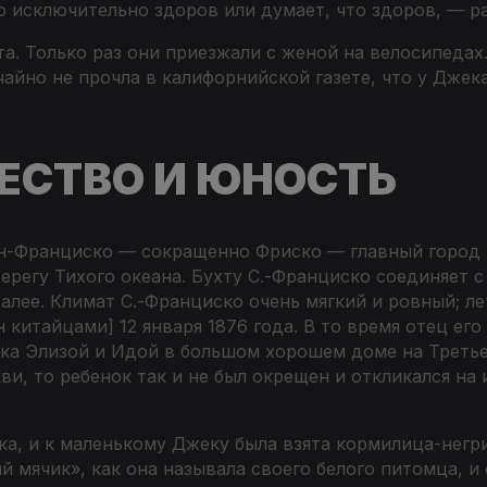
 исключительно здоров или думает, что здоров, — р
а. Только раз они приезжали с женой на велосипедах. 
чайно не прочла в калифорнийской газете, что у Джек
ЕСТВО И ЮНОСТЬ
н-Франциско — сокращенно Фриско — главный город и
регу Тихого океана. Бухту С.-Франциско соединяет с
лее. Климат С.-Франциско очень мягкий и ровный; ле
ен китайцами
] 12 января 1876 года. В то время отец е
ка Элизой и Идой в большом хорошем доме на Третье
и, то ребенок так и не был окрещен и откликался на
ка, и к маленькому Джеку была взята кормилица-негр
мячик», как она называла своего белого питомца, и 