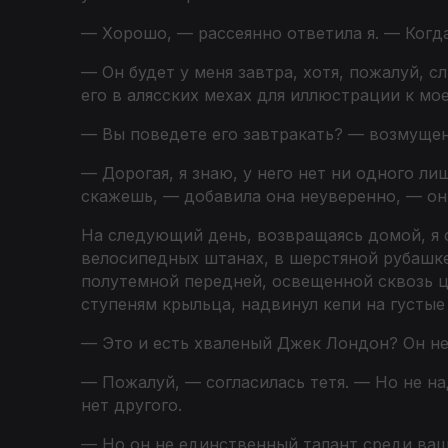
— Хорошо, — рассеянно ответила я. — Когд
— Он будет у меня завтра, хотя, пожалуй, с
его в алясских мехах для иллюстрации к мое
— Вы поведете его завтракать? — возмущен
— Дорогая, я знаю, у него нет ни одного ли
скажешь, — добавила она неуверенно, — он 
На следующий день, возвращаясь домой, я с
велосипедных штанах, в шерстяной рубашке
полутемной передней, освещенной сквозь ц
ступеням крыльца, надвинул кепи на густые
— Это и есть хваленый Джек Лондон? Он не 
— Пожалуй, — согласилась тетя. — Но не над
нет другого.
— Но он не единственный талант среди ваш