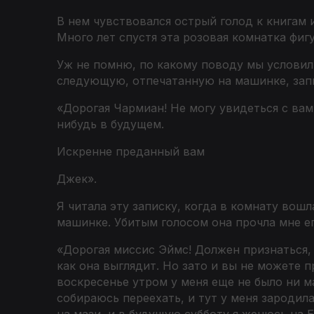
В нем чувствовался острый голод к книгам 
Много лет спустя эта розовая комнатка фиг
Уж не помню, по какому поводу мы условили
следующую, отпечатанную на машинке, зап
«Дорогая Чармиан! Не могу увидеться с вами
нибудь в будущем.
Искренне преданный вам
Джек
».
Я читала эту записку, когда в комнату вошл
машинке. Убитым голосом она прочла мне ег
«Дорогая миссис Эймс! Должен признаться, 
как она выглядит. Но зато и вы не можете п
воскресенье утром у меня еще не было ни м
собираюсь переехать, и тут у меня зародила
на мази, и в будущую субботу я женюсь на 