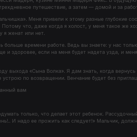
рехдневное путешествие, а затем — домой и за работ
мальчишка». Меня привели к этому разные глубокие с
н. Потому что, даже когда я холост, у меня такое же х
у я женат или нет.
ь больше времени работе. Ведь вы знаете: у нас толь
ще и здоровее, если на меня будет надета узда, и мен
ду выхода «Сына Волка». Я дам знать, когда вернусь
е устрою по возвращении. Венчание будет без пригла
данный вам
думать только, что делает этот ребенок. Рассудочный
нь!.. И надо ее прожить как следует!» Мальчик, должн