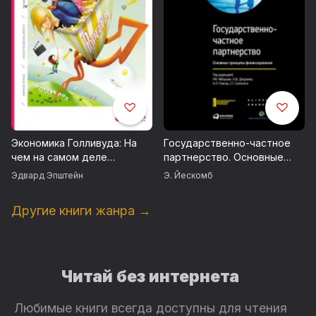
Экономика Голливуда: На
Государственно-частное
чем на самом деле
партнерство. Основные
зарабатывает
принципы финансирования
Эдвард Эпштейн
Э. Йескомб
киноиндустрия
Другие книги жанра →
Читай без интернета
Любимые книги всегда доступны для чтения