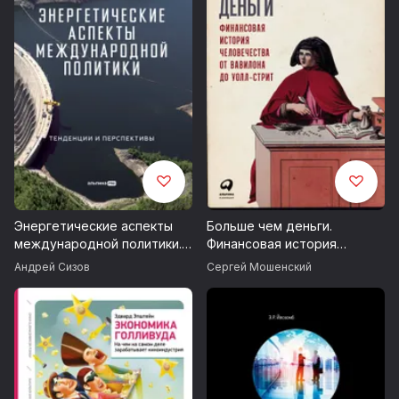
Энергетические аспекты
Больше чем деньги.
международной политики.
Финансовая история
Тенденции и перспективы
человечества от Вавилона
Андрей Сизов
Сергей Мошенский
до Уолл-стрит