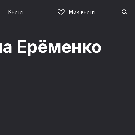
Книги
Мои книги
на Ерёменко