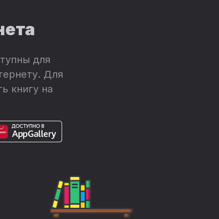
нета
тупны для
тернету. Для
ь книгу на