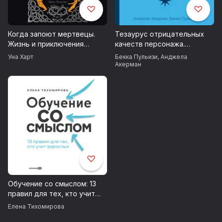
Когда запоют мертвецы.
Тезаурус отрицательных
Жизнь и приключения
качеств персонажа.
пастора и чернокнижника
Руководство для
Уна Харт
Бекка Пульизи
,
Анджела
Эйрика Магнуссона
писателей и сценаристов
Акерман
Обучение со смыслом: 13
правил для тех, кто учит
взрослых
Елена Тихомирова