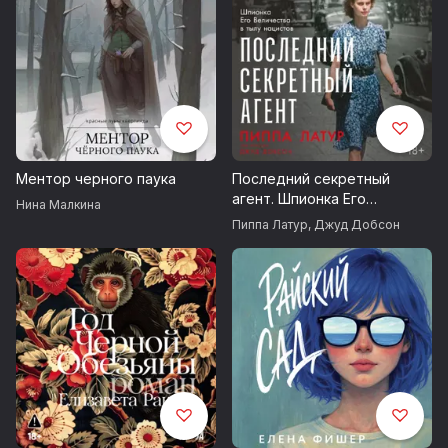
Ментор черного паука
Последний секретный
агент. Шпионка Его
Нина Малкина
Величества в тылу
Пиппа Латур
,
Джуд Добсон
нацистов