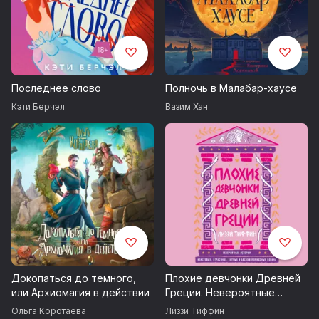
Последнее слово
Полночь в Малабар-хаусе
Кэти Берчэл
Вазим Хан
Докопаться до темного,
Плохие девчонки Древней
или Архиомагия в действии
Греции. Невероятные
истории неистовых,
Ольга Коротаева
Лиззи Тиффин