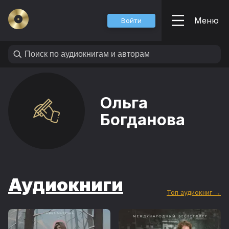
Меню
Войти
Ольга
Богданова
Аудиокниги
Топ аудиокниг →