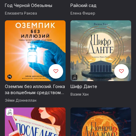
Год Черной Обезьяны
Райский сад
Елизавета Ракова
Елена Фишер
Оземпик без иллюзий. Гонка
Шифр Данте
за волшебным средством
Вазим Хан
для похудения
Эйми Доннеллан