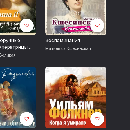
норучные
Воспоминания
мператрицы
Матильда Кшесинская
II
 Великая