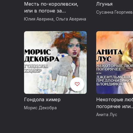
Месть по-королевски,
Лгунья
или в погоне за
Сусанна Георгиев
справедливостью
Юлия Аверина
,
Ольга Аверина
Гондола химер
Некоторые лю
погорячее или
Морис Декобра
джентльмены
Анита Лус
предпочитают
блондинок