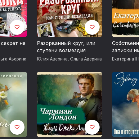
 секрет не
Разорванный круг, или
Собствен
ступени возмездия
записки и
Екатерины 
ьга Аверина
Юлия Аверина
,
Ольга Аверина
Екатерина II