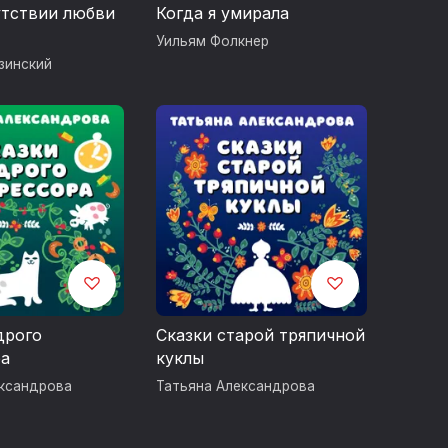
утствии любви
Когда я умирала
Уильям Фолкнер
зинский
дрого
Сказки старой тряпичной
ра
куклы
ександрова
Татьяна Александрова