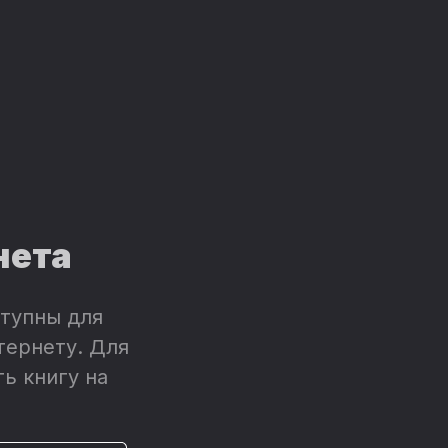
нета
тупны для
тернету. Для
ь книгу на