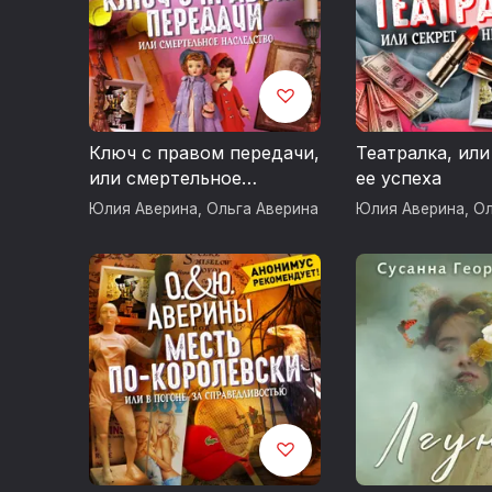
Ключ с правом передачи,
Театралка, или
или смертельное
ее успеха
наследство
Юлия Аверина
,
Ольга Аверина
Юлия Аверина
,
Ол