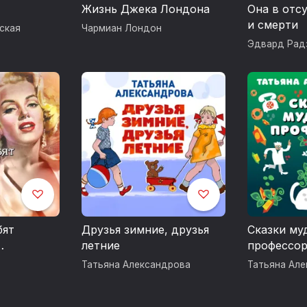
Жизнь Джека Лондона
Она в отс
и смерти
ская
Чармиан Лондон
Эдвард Рад
бят
Друзья зимние, друзья
Сказки му
летние
профессо
Татьяна Александрова
Татьяна Ал