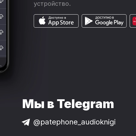
устройство.
Мы в Telegram
@patephone_audioknigi