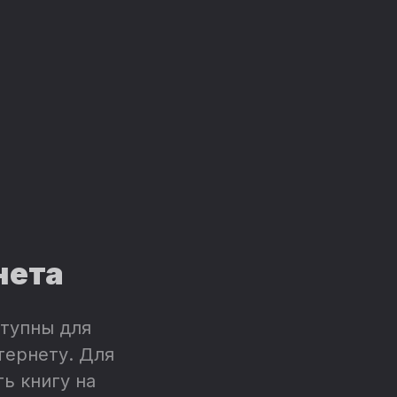
нета
тупны для
тернету. Для
ь книгу на