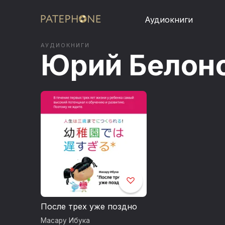
Аудиокниги
АУДИОКНИГИ
Юрий Белон
После трех уже поздно
Масару Ибука