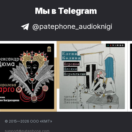
Мы в Telegram
@patephone_audioknigi
© 2015—
2026
ООО «КМТ»
support@patephone.com