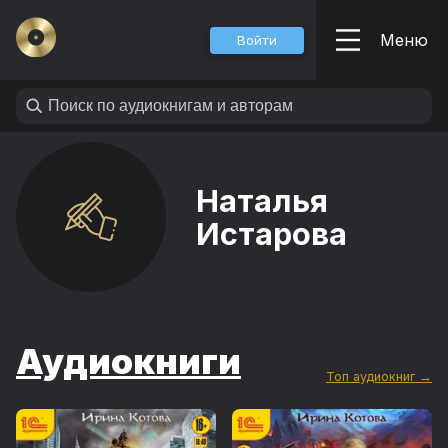
Меню
Войти
Наталья
Истарова
Аудиокниги
Топ аудиокниг →