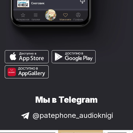
Мы в Telegram
@patephone_audioknigi