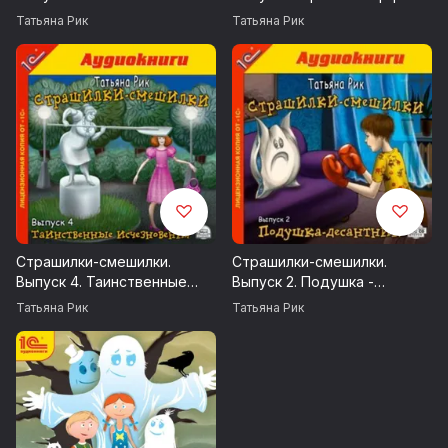
парикмахерская
мутант
Татьяна Рик
Татьяна Рик
Страшилки-смешилки.
Страшилки-смешилки.
Выпуск 4. Таинственные
Выпуск 2. Подушка -
исчезновения
десантник
Татьяна Рик
Татьяна Рик