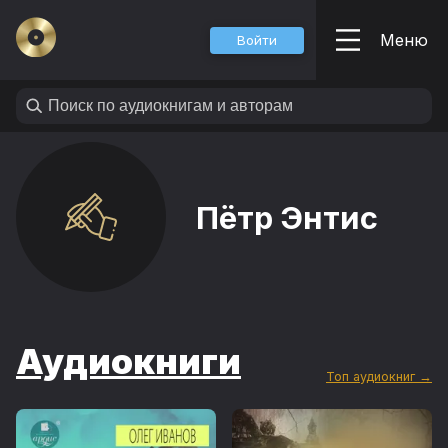
Меню
Войти
Пётр Энтис
Аудиокниги
Топ аудиокниг →