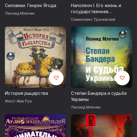
Силовики. Генрих Ягода
Наполеон I. Его жизнь и
государственная
Леонид Млечин
деятельность
Семенович Трачевский
История рыцарства
Степан Бандера и судьба
Украины
Жюст-Жан Руа
Леонид Млечин