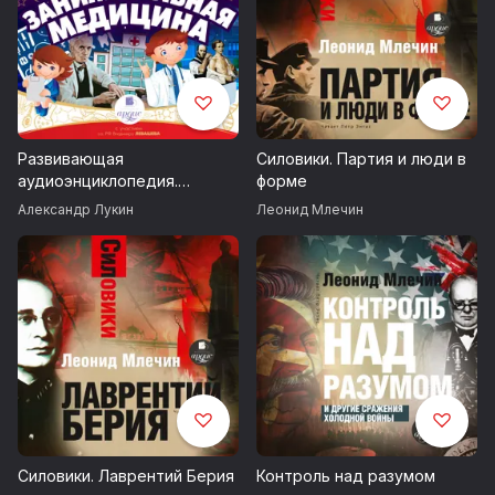
Развивающая
Силовики. Партия и люди в
аудиоэнциклопедия.
форме
Естествознание:
Александр Лукин
Леонид Млечин
Занимательная медицина
Силовики. Лаврентий Берия
Контроль над разумом