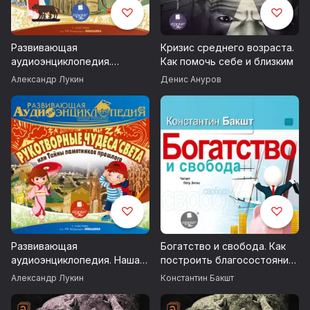
Развивающая
Кризис среднего возраста.
аудиоэнциклопедия.
Как помочь себе и близким
История: Путешествие в
Александр Лукин
Денис Ануров
Древний Рим
Развивающая
Богатство и свобода. Как
аудиоэнциклопедия. Наша
построить благосостояние
планета. Рукотворные
своими руками
Александр Лукин
Константин Бакшт
чудеса света, или Тайны
памятников прошлого