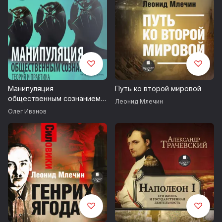
Манипуляция
Путь ко второй мировой
общественным сознанием:
Леонид Млечин
теория и практика
Олег Иванов