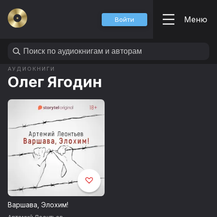
Меню
Войти
АУДИОКНИГИ
Олег Ягодин
Варшава, Элохим!