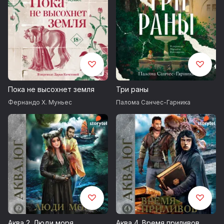
Пока не высохнет земля
Три раны
Фернандо Х. Муньес
Палома Санчес-Гарника
Аква 2. Люди моря
Аква 4. Время приливов