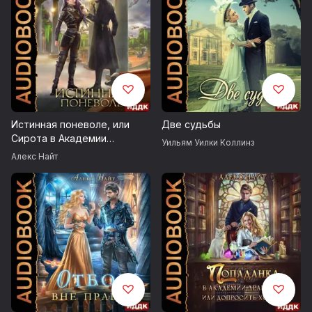
Истинная поневоле, или
Две судьбы
Сирота в Академии
Уильям Уилки Коллинз
Драконов
Алекс Найт