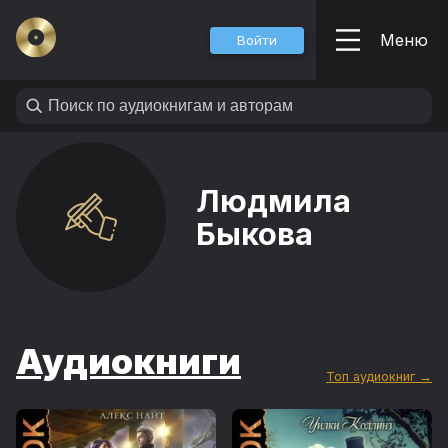
Меню
Войти
Людмила
Быкова
Аудиокниги
Топ аудиокниг →