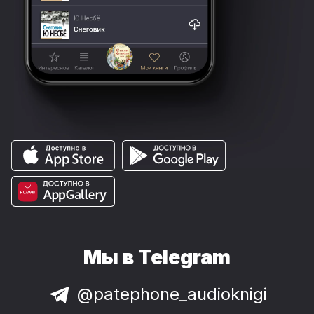
Мы в Telegram
@patephone_audioknigi