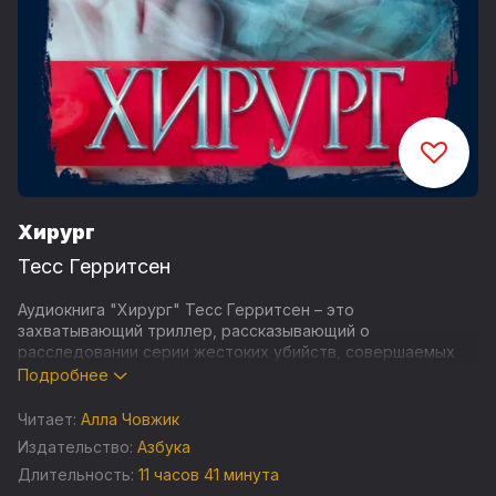
Хирург
Тесс Герритсен
Аудиокнига "Хирург" Тесс Герритсен – это
захватывающий триллер, рассказывающий о
расследовании серии жестоких убийств, совершаемых
таинственным преступником, получившим прозвище
Подробнее
Хирург.
Читает:
Алла Човжик
В центре сюжета – детективы Томас Мур и Джейн
Издательство:
Азбука
Риццоли, которые пытаются раскрыть дело серийного
Длительность:
11 часов 41 минута
убийцы. Он проникает в дома женщин ночью и совершает