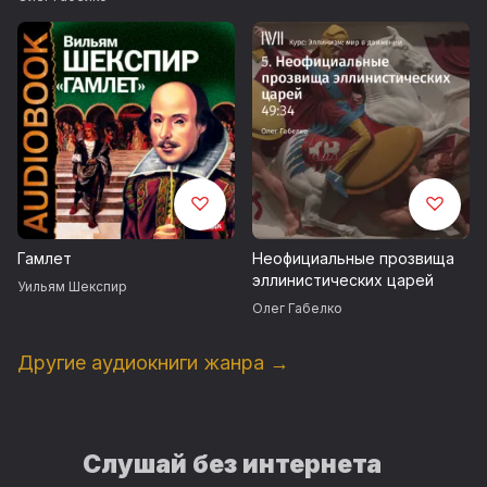
Гамлет
Неофициальные прозвища
эллинистических царей
Уильям Шекспир
Олег Габелко
Другие аудиокниги жанра →
Слушай без интернета