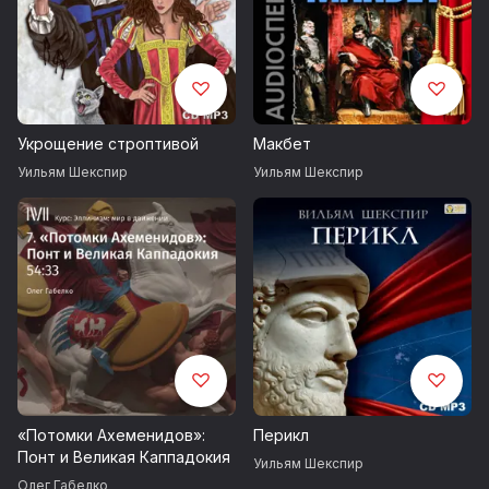
Укрощение строптивой
Макбет
Уильям Шекспир
Уильям Шекспир
«Потомки Ахеменидов»:
Перикл
Понт и Великая Каппадокия
Уильям Шекспир
Олег Габелко