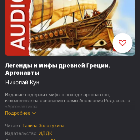
Легенды и мифы древней Греции.
Аргонавты
Николай Кун
Издание содержит мифы о походе аргонавтов,
изложенные на основании поэмы Аполлония Родосского
«Аргонавтика».
Подробнее
СОДЕРЖАНИЕ:
Читает:
Галина Золотухина
Часть 1. «Агамемнон и сын его Орест»
Издательство:
ИДДК