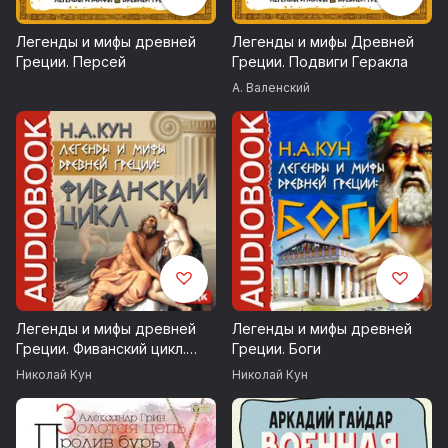
Ясон у Эета
Легенды и мифы древней
Легенды и мифы Древней
Греции. Персей
Греции. Подвиги Геракла
Аргонавты обращаются за помощью к Медее
А. Валенский
Ясон исполняет поручение Эета
Медея помогает Ясону похитить золотое руно
Возвращение аргонавтов
Ясон и Медея в Иолке. Смерть Пелия
Ясон и Медея в Коринфе. Смерть Ясона
Легенды и мифы древней
Легенды и мифы древней
ИДДК, 2007
Греции. Фиванский цикл.
Греции. Боги
Агамемнон и сын его Орест
Николай Кун
Николай Кун