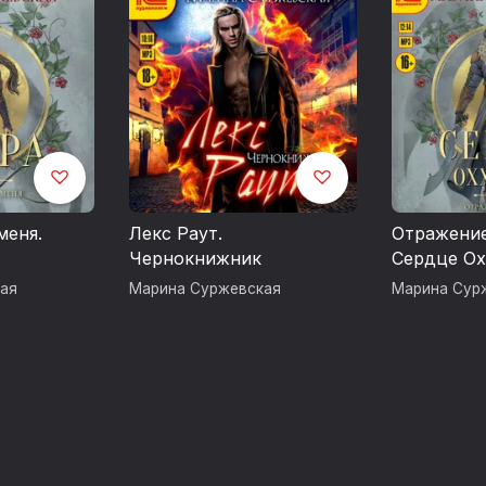
меня.
Лекс Раут.
Отражение
Чернокнижник
Сердце Ох
ая
Марина Суржевская
Марина Сур