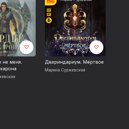
 не меня.
Двериндариум. Мёртвое
харона
Марина Суржевская
жевская