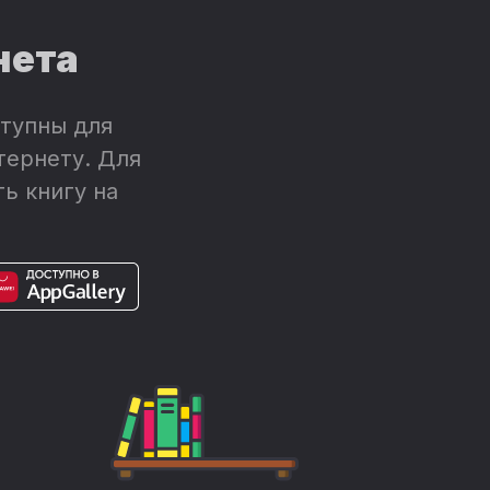
нета
тупны для
тернету. Для
ь книгу на