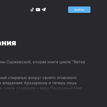
Войти
ания
ны Суржевской, вторая книга цикла "Ветер
нный спиралью вокруг своего огненного
во владениях Арххариона и теперь лишь
не самое страшное – ведь Подлунный Мир
асают. Что ждет всех нас на самом краю