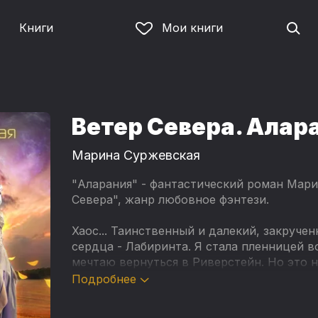
Книги
Мои книги
Ветер Севера. Алар
Марина Суржевская
"Аларания" - фантастический роман Мари
Севера", жанр любовное фэнтези.
Хаос... Таинственный и далекий, закруче
сердца - Лабиринта. Я стала пленницей 
мечтаю вернуться в Риверстейн. Но это 
близок к гибели, наши Источники Силы уг
Подробнее
Бездны?