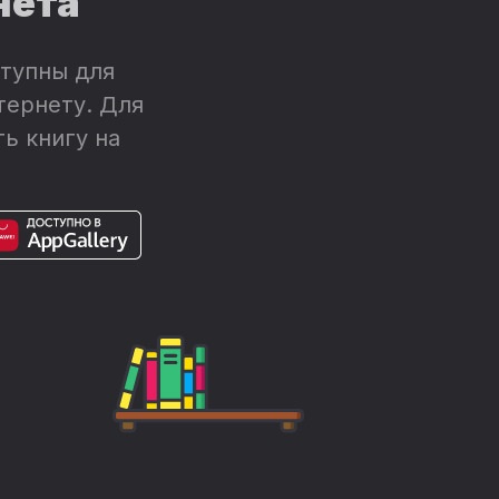
нета
тупны для
тернету. Для
ь книгу на