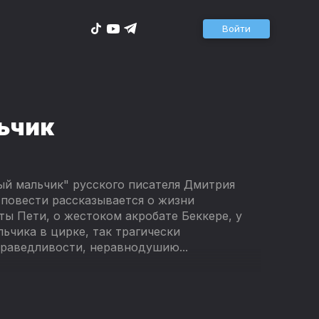
Войти
ьчик
ый мальчик" русского писателя Дмитрия
 повести рассказывается о жизни
ты Пети, о жестоком акробате Беккере, у
льчика в цирке, так трагически
праведливости, неравнодушию...
1 классов средней школы всех уровней
ы.