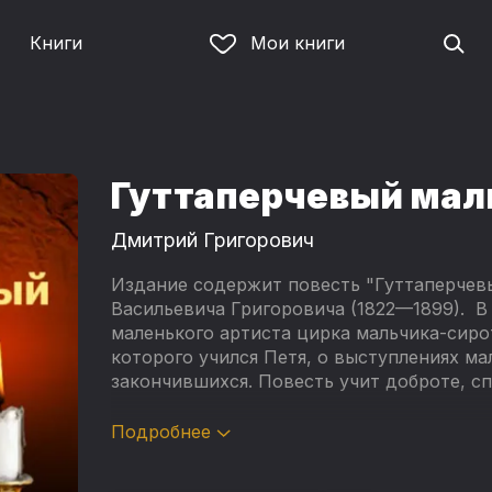
Книги
Мои книги
Гуттаперчевый мал
Дмитрий Григорович
Издание содержит повесть "Гуттаперчев
Васильевича Григоровича (1822—1899). В
маленького артиста цирка мальчика-сиро
которого учился Петя, о выступлениях ма
закончившихся. Повесть учит доброте, с
Произведение, включено в программы 5-1
Подробнее
обучения, для классной и домашней работ