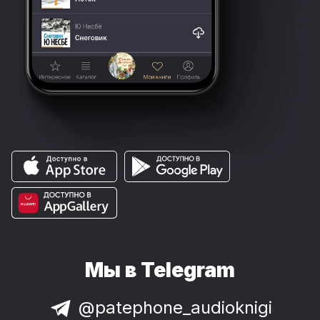
Мы в Telegram
@patephone_audioknigi