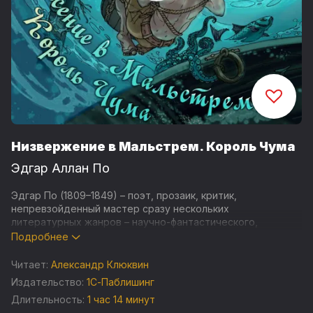
Низвержение в Мальстрем. Король Чума
Эдгар Аллан По
Эдгар По (1809–1849) – поэт, прозаик, критик,
непревзойденный мастер сразу нескольких
литературных жанров – научно-фантастического,
приключенческого, детективного, готического.
Подробнее
Новелла Низвержение в Мальстрем – это невероятная
Читает:
Александр Клюквин
история о человеке, побывавшем в объятиях смерти – в
Издательство:
1С-Паблишинг
пучине водоворота Мальстрем. «…Без малого три года
Длительность:
1 час 14 минут
тому назад со мной случилось происшествие, какого еще