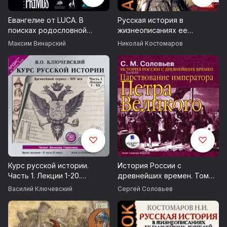
Евангелие от LUCA. В
Русская история в
поисках родословной
жизнеописаниях ее
животного мира
главнейших деятелей. Том
Максим Винарский
Николай Костомаров
8. Господство дома
Романовых до вступления
на престол Екатерины II.
XVIII столетие
Курс русской истории.
История России с
Часть 1. Лекции 1-20.
древнейших времен. Том
Древнейший период - XIV
XVIII. Царствование
Василий Ключевский
Сергей Соловьев
век
императора Петра
Великого