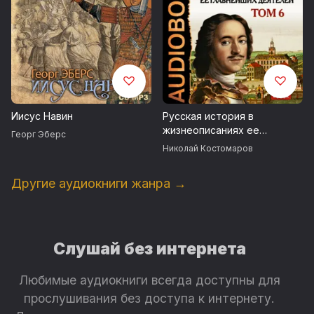
Иисус Навин
Русская история в
жизнеописаниях ее
Георг Эберс
главнейших деятелей. Том
Николай Костомаров
6. Господство дома
Романовых до вступления
Другие аудиокниги жанра →
на престол Екатерины II.
XVIII столетие. Петр
Великий
Слушай без интернета
Любимые аудиокниги всегда доступны для
прослушивания без доступа к интернету.