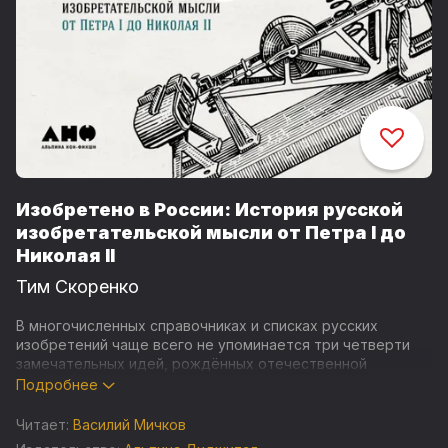
Изобретено в России: История русской
изобретательской мысли от Петра I до
Николая II
Тим Скоренко
В многочисленных справочниках и списках русских
изобретений чаще всего не упоминается три четверти
замечательных идей, рождённых отечественной
изобретательской мыслью, зато обнаруживается, что мы
Подробнее
придумали самолёт (конечно, нет), велосипед (тоже нет)
и баллистическую ракету (ни в коем случае).
Читает:
Василий Мичков