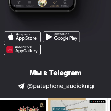
Мы в Telegram
@patephone_audioknigi