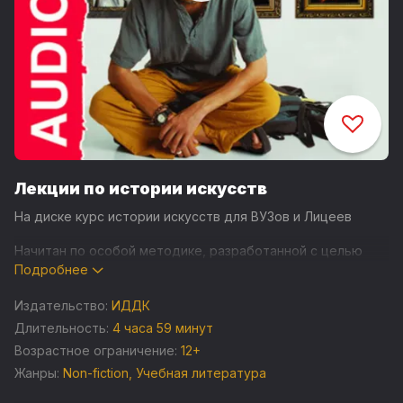
Лекции по истории искусств
На диске курс истории искусств для ВУЗов и Лицеев
Начитан по особой методике, разработанной с целью
повысить усваиваемостьматериала и увеличения
Подробнее
комфортности обучения. Курс основан на программе для
Высших учебных заведений РФ. В Поддиректории Mobile
Издательство:
ИДДК
Лекции для Вашего сотового телефона, оцифрованные
Длительность:
4 часа 59 минут
с высокой степенью сжатия. 316 иллюстраций.
Возрастное ограничение:
12+
Содержание курса:
Жанры:
Non-fiction
,
Учебная литература