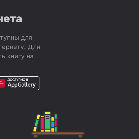
нета
тупны для
тернету. Для
ь книгу на