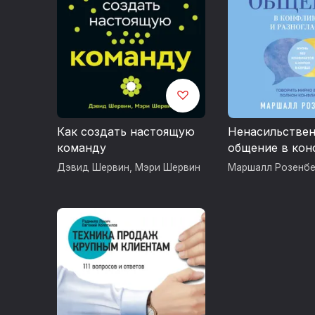
Как создать настоящую
Ненасильстве
команду
общение в кон
разногласиях
Дэвид Шервин
,
Мэри Шервин
Маршалл Розенбе