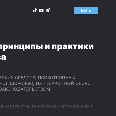
Войти
принципы и практики
ва
ЕСКИХ СРЕДСТВ, ПСИХОТРОПНЫХ
РЕД ЗДОРОВЬЮ, ИХ НЕЗАКОННЫЙ ОБОРОТ
 ЗАКОНОДАТЕЛЬСТВОМ
рмировать отношения между организацией и
эффективность. В книге прослеживается